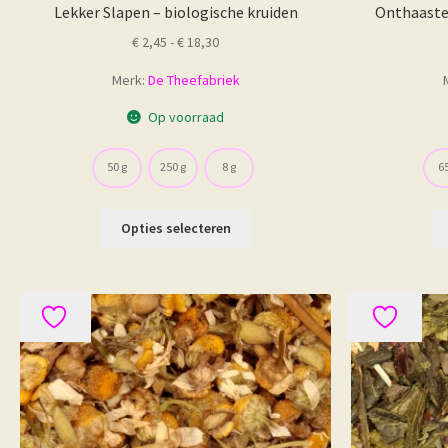
Lekker Slapen – biologische kruiden
Onthaasten
Prijsklasse:
€
2,45
-
€
18,30
€ 2,45
Merk:
De Theefabriek
tot
€ 18,30
Op voorraad
50 g
250 g
8 g
65
Dit
Opties selecteren
product
heeft
meerdere
variaties.
Deze
optie
kan
gekozen
worden
op