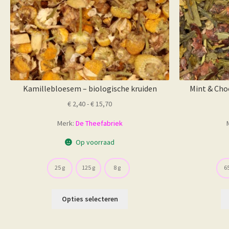
de
productpagina
Kamillebloesem – biologische kruiden
Mint & Cho
Prijsklasse:
€
2,40
-
€
15,70
€ 2,40
Merk:
De Theefabriek
tot
€ 15,70
Op voorraad
25 g
125 g
8 g
65
Dit
Opties selecteren
product
heeft
meerdere