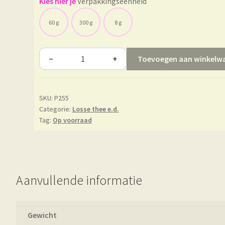
Verpakkingseenheid
60 g
300 g
8 g
Toevoegen aan winkelw
−
+
SKU:
P255
Categorie:
Losse thee e.d.
Tag:
Op voorraad
Aanvullende informatie
Gewicht