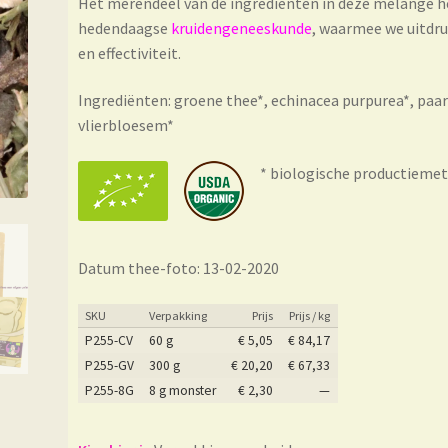
Het merendeel van de ingrediënten in deze melange hee
hedendaagse
kruidengeneeskunde
, waarmee we uitdru
en effectiviteit.
Ingrediënten: groene thee*, echinacea purpurea*, paa
vlierbloesem*
* biologische productiemet
Datum thee-foto: 13-02-2020
SKU
Verpakking
Prijs
Prijs / kg
P255-CV
60 g
€
5,05
€
84,17
P255-GV
300 g
€
20,20
€
67,33
P255-8G
8 g monster
€
2,30
—