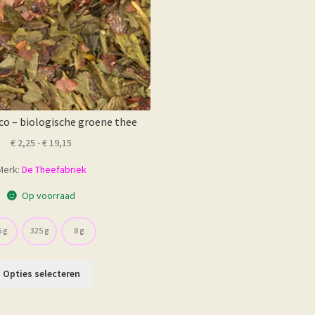
de
productpagina
co – biologische groene thee
Prijsklasse:
€
2,25
-
€
19,15
€ 2,25
Merk:
De Theefabriek
tot
€ 19,15
Op voorraad
 g
325 g
8 g
Dit
Opties selecteren
product
heeft
meerdere