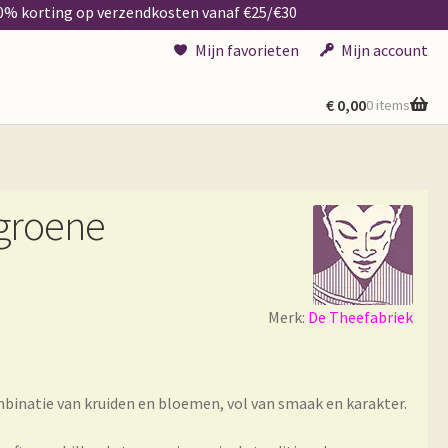
50% korting op verzendkosten vanaf €25/€30
Mijn favorieten
Mijn account
€
0,00
0 items
 groene
Merk:
De Theefabriek
inatie van kruiden en bloemen, vol van smaak en karakter.