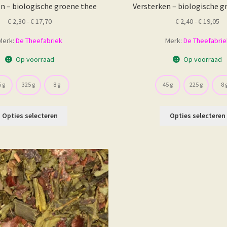
 – biologische groene thee
Versterken – biologische g
Prijsklasse:
Pr
€
2,30
-
€
17,70
€
2,40
-
€
19,05
€ 2,30
€ 
Merk:
De Theefabriek
Merk:
De Theefabrie
tot
to
€ 17,70
€ 
Op voorraad
Op voorraad
 g
325 g
8 g
45 g
225 g
8 
Dit
Opties selecteren
Opties selecteren
product
heeft
meerdere
variaties.
Deze
optie
kan
gekozen
worden
op