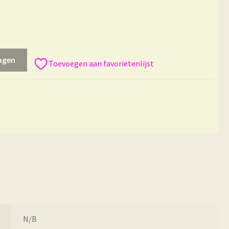
agen
Toevoegen aan favorietenlijst
N/B