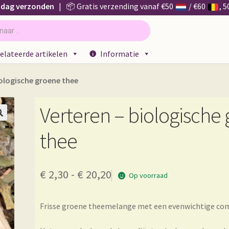
 dag verzonden
| 📦 Gratis verzending vanaf €50
/ €60
, 
elateerde artikelen
Informatie
iologische groene thee
Verteren – biologische

thee
Prijsklasse:
€
2,30
-
€
20,20
Op voorraad
€ 2,30
Frisse groene theemelange met een evenwichtige comb
tot
€ 20,20