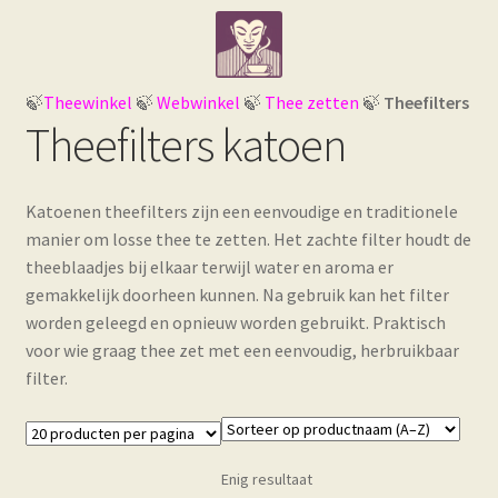
Ga
Ga
Webwinkel
door
naar
naar
de
Losse thee e.d.
navigatie
inhoud
🍃
Theewinkel
🍃
Webwinkel
🍃
Thee zetten
🍃
Theefilters ka
Theefilters katoen
Subme
Theegerelateerde artikelen
uitvou
Subme
Thee bewaren
Katoenen theefilters zijn een eenvoudige en traditionele
uitvou
manier om losse thee te zetten. Het zachte filter houdt de
Subme
Thee zetten
theeblaadjes bij elkaar terwijl water en aroma er
uitvou
gemakkelijk doorheen kunnen. Na gebruik kan het filter
worden geleegd en opnieuw worden gebruikt. Praktisch
Theemaatscheppen
voor wie graag thee zet met een eenvoudig, herbruikbaar
filter.
Thee-eieren
Theelepelklemmen
Enig resultaat