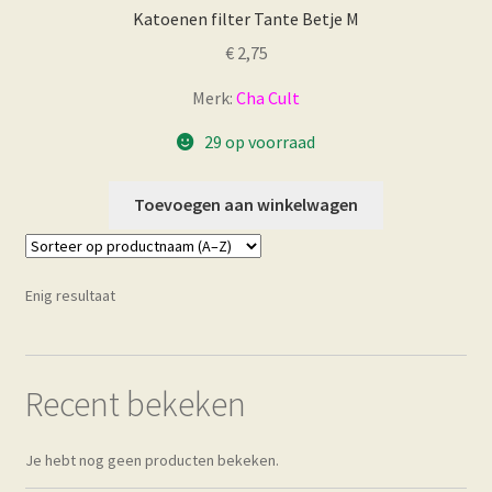
Katoenen filter Tante Betje M
Subme
Lekkers bij de Thee
€
2,75
uitvou
Theedoeken
Merk:
Cha Cult
29 op voorraad
Theeboeken
Toevoegen aan winkelwagen
Thee spellen
Thee ansichtkaarten
Enig resultaat
Thee fandom
Cadeaubonnen
Recent bekeken
Subme
Informatie
Je hebt nog geen producten bekeken.
uitvou