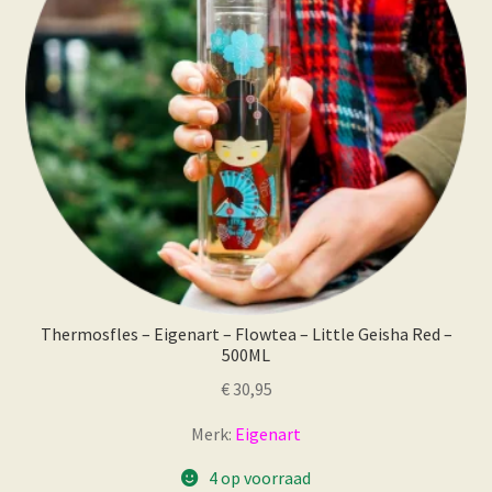
Thermosfles – Eigenart – Flowtea – Little Geisha Red –
500ML
€
30,95
Merk:
Eigenart
4 op voorraad