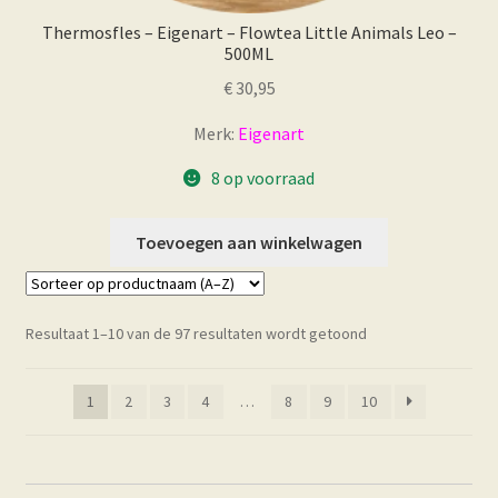
Thermosfles – Eigenart – Flowtea Little Animals Leo –
500ML
€
30,95
Merk:
Eigenart
8 op voorraad
Toevoegen aan winkelwagen
Resultaat 1–10 van de 97 resultaten wordt getoond
1
2
3
4
…
8
9
10