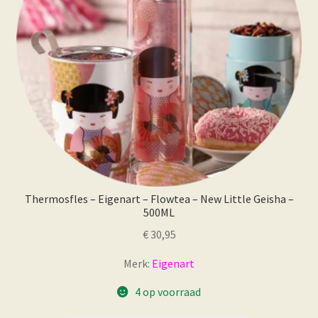
Thermosfles – Eigenart – Flowtea – New Little Geisha –
500ML
€
30,95
Merk:
Eigenart
4 op voorraad