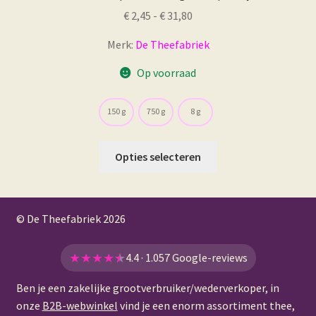
Prijsklasse:
€
2,45
-
€
31,80
€ 2,45
Merk:
De Theefabriek
tot
€ 31,80
Op voorraad
150 g
750 g
8 g
Dit
Opties selecteren
product
heeft
meerdere
© De Theefabriek
2026
variaties.
Deze
optie
★
★
★
★
★
4.4 · 1.057 Google-reviews
kan
Ben je een zakelijke grootverbruiker/wederverkoper, in
gekozen
onze
B2B-webwinkel
vind je een enorm assortiment thee,
worden