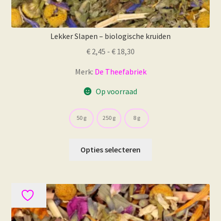
Lekker Slapen – biologische kruiden
Prijsklasse:
€
2,45
-
€
18,30
€ 2,45
Merk:
De Theefabriek
tot
€ 18,30
Op voorraad
50 g
250 g
8 g
Dit
Opties selecteren
product
heeft
meerdere
variaties.
Deze
optie