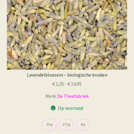
de
productpagina
Lavendelbloesem – biologische kruiden
Prijsklasse:
€
2,25
-
€
14,95
€ 2,25
Merk:
De Theefabriek
tot
€ 14,95
Op voorraad
35 g
175 g
8 g