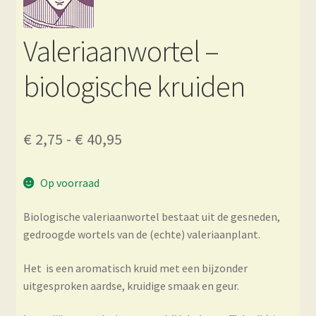
Valeriaanwortel –
biologische kruiden
Prijsklasse:
€
2,75
-
€
40,95
€ 2,75
Op voorraad
tot
€ 40,95
Biologische valeriaanwortel bestaat uit de gesneden,
gedroogde wortels van de (echte) valeriaanplant.
Het is een aromatisch kruid met een bijzonder
uitgesproken aardse, kruidige smaak en geur.