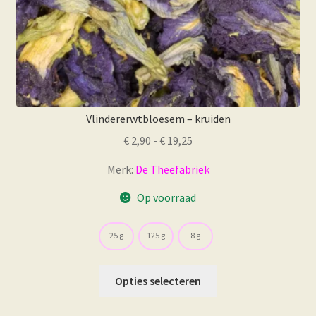
Vlindererwtbloesem – kruiden
Prijsklasse:
€
2,90
-
€
19,25
€ 2,90
Merk:
De Theefabriek
tot
€ 19,25
Op voorraad
25 g
125 g
8 g
Dit
Opties selecteren
product
heeft