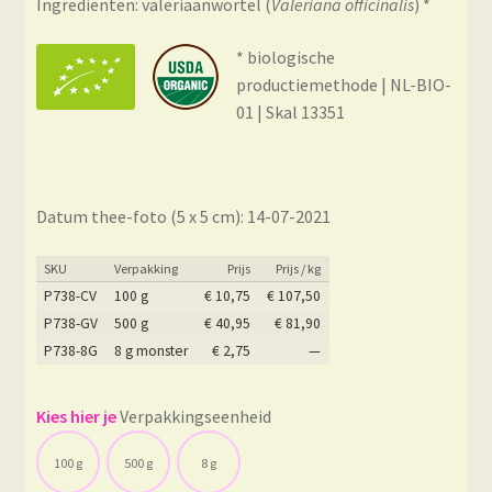
Ingrediënten: valeriaanwortel (
Valeriana officinalis
) *
* biologische
productiemethode | NL-BIO-
01 | Skal 13351
Datum thee-foto (5 x 5 cm): 14-07-2021
SKU
Verpakking
Prijs
Prijs / kg
P738-CV
100 g
€
10,75
€
107,50
P738-GV
500 g
€
40,95
€
81,90
P738-8G
8 g monster
€
2,75
—
Verpakkingseenheid
100 g
500 g
8 g