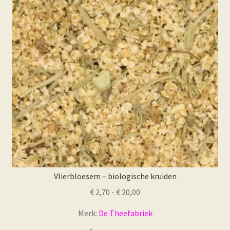
kan
gekozen
worden
op
de
productpagina
Vlierbloesem – biologische kruiden
Prijsklasse:
€
2,70
-
€
20,00
€ 2,70
Merk:
De Theefabriek
tot
€ 20,00