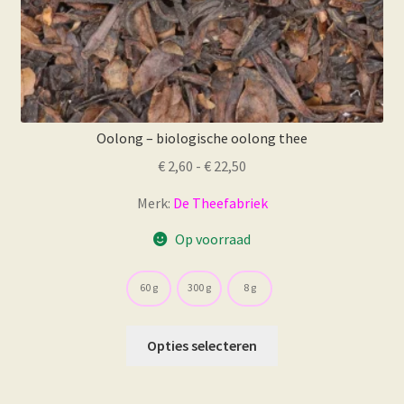
Oolong – biologische oolong thee
Prijsklasse:
€
2,60
-
€
22,50
€ 2,60
Merk:
De Theefabriek
tot
€ 22,50
Op voorraad
60 g
300 g
8 g
Dit
Opties selecteren
product
heeft
meerdere