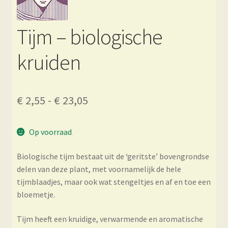
Tijm – biologische
kruiden
Prijsklasse:
€
2,55
-
€
23,05
€ 2,55
Op voorraad
tot
€ 23,05
Biologische tijm bestaat uit de ‘geritste’ bovengrondse
delen van deze plant, met voornamelijk de hele
tijmblaadjes, maar ook wat stengeltjes en af en toe een
bloemetje.
Tijm
heeft een kruidige,
verwarmende en aromatische