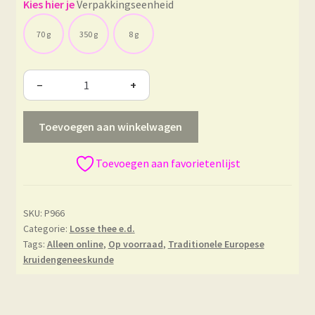
Verpakkingseenheid
70 g
350 g
8 g
−
+
Toevoegen aan winkelwagen
Toevoegen aan favorietenlijst
SKU:
P966
Categorie:
Losse thee e.d.
Tags:
Alleen online
,
Op voorraad
,
Traditionele Europese
kruidengeneeskunde