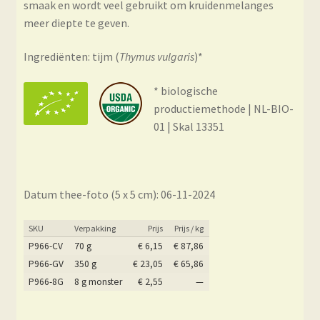
smaak en
wordt veel gebruikt om kruidenmelanges
meer diepte te geven.
Ingrediënten: tijm (
Thymus vulgaris
)*
* biologische
productiemethode | NL-BIO-
01 | Skal 13351
Datum thee-foto (5 x 5 cm): 06-11-2024
SKU
Verpakking
Prijs
Prijs / kg
P966-CV
70 g
€
6,15
€
87,86
P966-GV
350 g
€
23,05
€
65,86
P966-8G
8 g monster
€
2,55
—