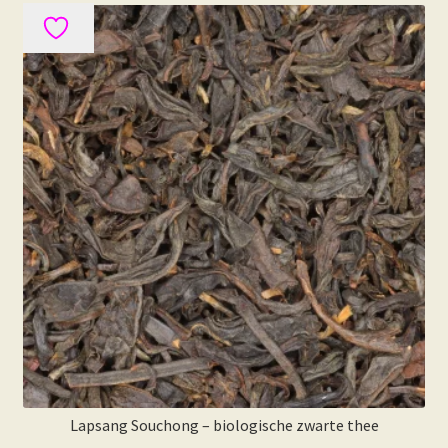
variaties.
Deze
optie
kan
gekozen
worden
op
de
productpagina
Lapsang Souchong – biologische zwarte thee