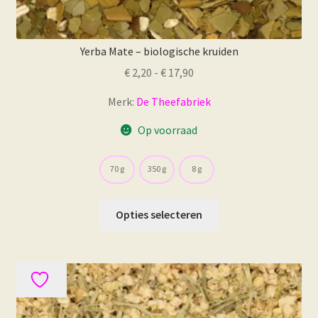
Yerba Mate – biologische kruiden
Prijsklasse:
€
2,20
-
€
17,90
€ 2,20
Merk:
De Theefabriek
tot
€ 17,90
Op voorraad
70 g
350 g
8 g
Dit
Opties selecteren
product
heeft
meerdere
variaties.
Deze
optie