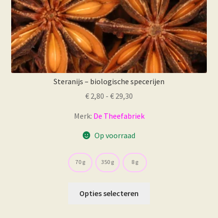
Steranijs – biologische specerijen
Prijsklasse:
€
2,80
-
€
29,30
€ 2,80
Merk:
De Theefabriek
tot
€ 29,30
Op voorraad
70 g
350 g
8 g
Dit
Opties selecteren
product
heeft