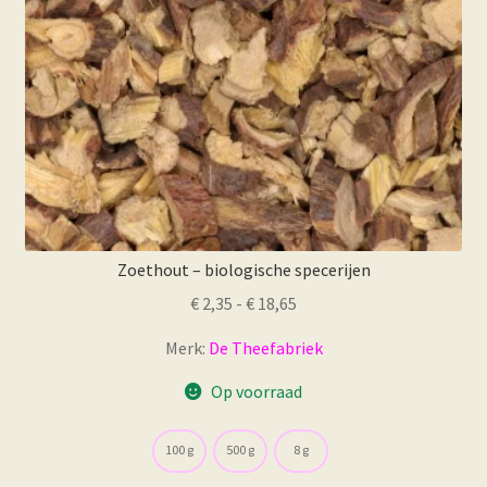
de
productpagina
Zoethout – biologische specerijen
Prijsklasse:
€
2,35
-
€
18,65
€ 2,35
Merk:
De Theefabriek
tot
€ 18,65
Op voorraad
100 g
500 g
8 g