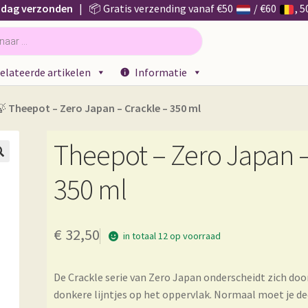
 dag verzonden
| 📦 Gratis verzending vanaf €50
/ €60
, 
elateerde artikelen
Informatie
🍃
Theepot – Zero Japan – Crackle – 350 ml
Theepot – Zero Japan –

350 ml
€
32,50
in totaal 12 op voorraad
De Crackle serie van Zero Japan onderscheidt zich do
donkere lijntjes op het oppervlak. Normaal moet je d