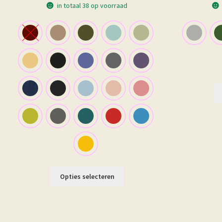
€ 42,50
in totaal 38 op voorraad
Dit
Opties selecteren
product
heeft
meerdere
variaties.