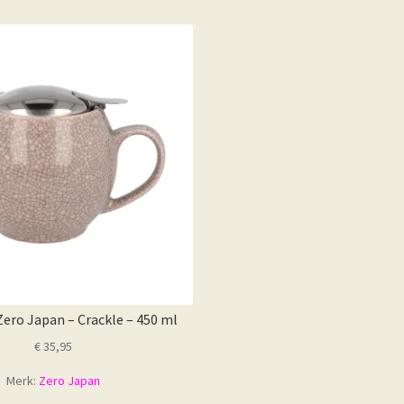
meerdere
variaties.
Deze
optie
kan
gekozen
worden
op
de
productpagina
ero Japan – Crackle – 450 ml
€
35,95
Merk:
Zero Japan