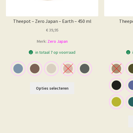
Theepot – Zero Japan – Earth – 450 ml
Theepo
€
39,95
Merk:
Zero Japan
in totaal 7 op voorraad
Dit
Opties selecteren
product
heeft
meerdere
variaties.
Deze
optie
kan