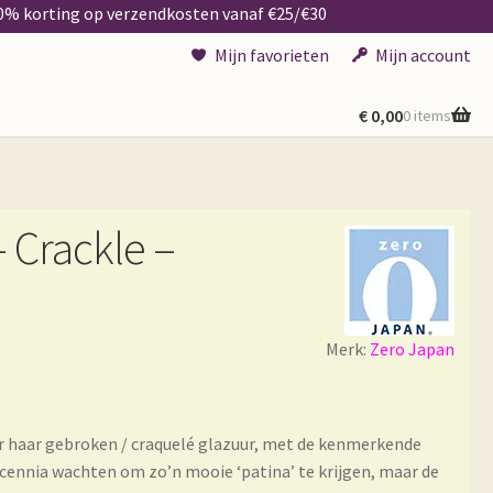
50% korting op verzendkosten vanaf €25/€30
Mijn favorieten
Mijn account
€
0,00
0 items
 Crackle –
Merk:
Zero Japan
or haar gebroken / craquelé glazuur, met de kenmerkende
ecennia wachten om zo’n mooie ‘patina’ te krijgen, maar de