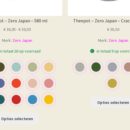
t – Zero Japan – 580 ml
Theepot – Zero Japan – Crac
Prijsklasse:
€
36,95
-
€
39,50
€
38,50
€ 36,95
Merk:
Zero Japan
Merk:
Zero Japan
tot
€ 39,50
in totaal 26 op voorraad
in totaal 9 op voor
Opties selecteren
Dit
Opties selecteren
product
heeft