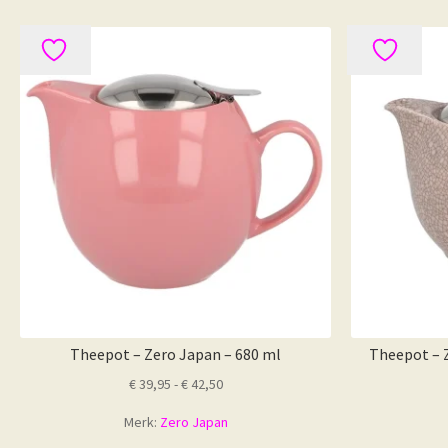
gekozen
worden
op
de
productpagina
Theepot – Zero Japan – 680 ml
Theepot – Z
Prijsklasse:
€
39,95
-
€
42,50
€ 39,95
Merk:
Zero Japan
tot