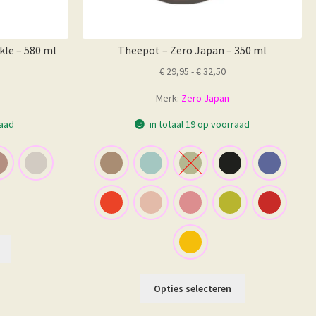
kle – 580 ml
Theepot – Zero Japan – 350 ml
Prijsklasse:
€
29,95
-
€
32,50
€ 29,95
Merk:
Zero Japan
tot
€ 32,50
raad
in totaal 19 op voorraad
Dit
product
heeft
Dit
Opties selecteren
meerdere
product
variaties.
heeft