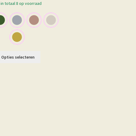
in totaal 8 op voorraad
Dit
Opties selecteren
product
heeft
meerdere
variaties.
Deze
optie
kan
gekozen
worden
op
de
productpagina