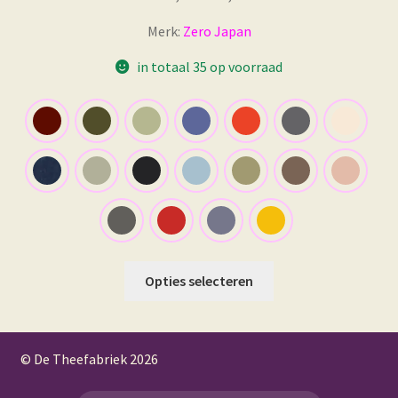
€ 49,95
Merk:
Zero Japan
tot
€ 52,95
in totaal 35 op voorraad
Dit
Opties selecteren
product
heeft
meerdere
© De Theefabriek
2026
variaties.
Deze