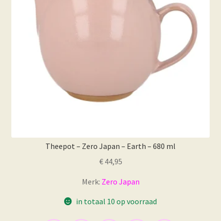
worden
op
de
productpagina
Theepot – Zero Japan – Earth – 680 ml
€
44,95
Merk:
Zero Japan
in totaal 10 op voorraad