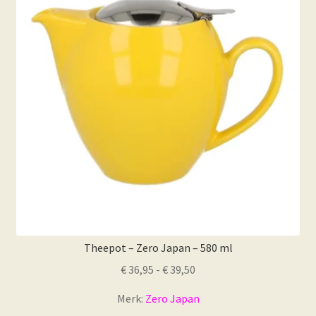
optie
kan
gekozen
worden
op
de
productpagina
Theepot – Zero Japan – 580 ml
Prijsklasse:
€
36,95
-
€
39,50
€ 36,95
Merk:
Zero Japan
tot