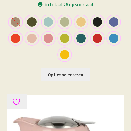
€ 39,50
in totaal 26 op voorraad
Dit
Opties selecteren
product
heeft
meerdere
variaties.
Deze
optie
kan
gekozen