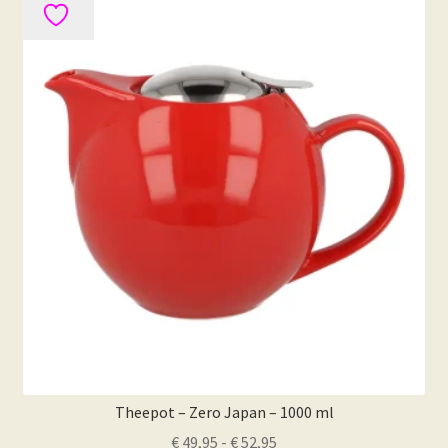
variaties.
Deze
optie
kan
gekozen
worden
op
de
productpagina
Theepot – Zero Japan – 1000 ml
Prijsklasse:
€
49,95
-
€
52,95