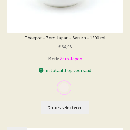
Theepot – Zero Japan – Saturn – 1300 ml
€
64,95
Merk:
Zero Japan
in totaal 1 op voorraad
Dit
Opties selecteren
product
heeft
meerdere