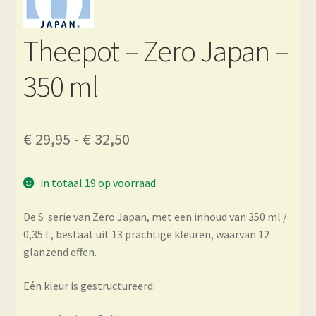
Theepot – Zero Japan –
350 ml
Prijsklasse:
€
29,95
-
€
32,50
€ 29,95
in totaal 19 op voorraad
tot
€ 32,50
De S serie van Zero Japan, met een inhoud van 350 ml /
0,35 L, bestaat uit 13 prachtige kleuren, waarvan 12
glanzend effen.
Eén kleur is gestructureerd: