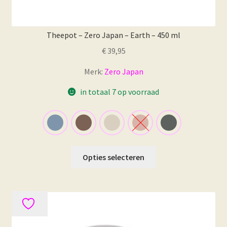
Theepot – Zero Japan – Earth – 450 ml
€
39,95
Merk:
Zero Japan
in totaal 7 op voorraad
Dit
Opties selecteren
product
heeft
meerdere
variaties.
Deze