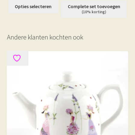
Dit
Opties selecteren
Complete set toevoegen
product
(10% korting)
heeft
meerdere
variaties.
Andere klanten kochten ook
Deze
optie
kan
gekozen
worden
op
de
productpagina