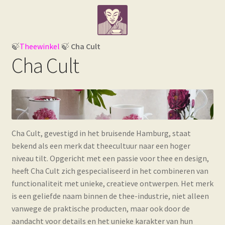
Ga
Ga
Webwinkel
door
naar
naar
de
Losse thee e.d.
navigatie
inhoud
🍃
Theewinkel
🍃
Cha Cult
Cha Cult
Subme
Theegerelateerde artikelen
uitvou
Subme
Informatie
uitvou
Cha Cult, gevestigd in het bruisende Hamburg, staat
bekend als een merk dat theecultuur naar een hoger
niveau tilt. Opgericht met een passie voor thee en design,
heeft Cha Cult zich gespecialiseerd in het combineren van
functionaliteit met unieke, creatieve ontwerpen. Het merk
is een geliefde naam binnen de thee-industrie, niet alleen
vanwege de praktische producten, maar ook door de
aandacht voor details en het unieke karakter van hun