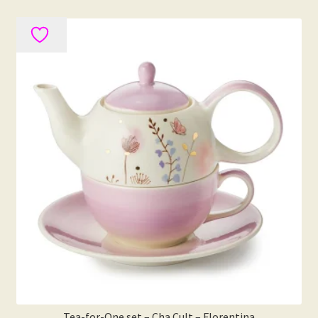
Tea-for-One set – Cha Cult – Florentina