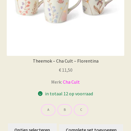
Theemok – Cha Cult – Florentina
€
11,50
Merk:
Cha Cult
in totaal 12 op voorraad
A
B
C
Dit
Opties selecteren
Complete set toevoegen