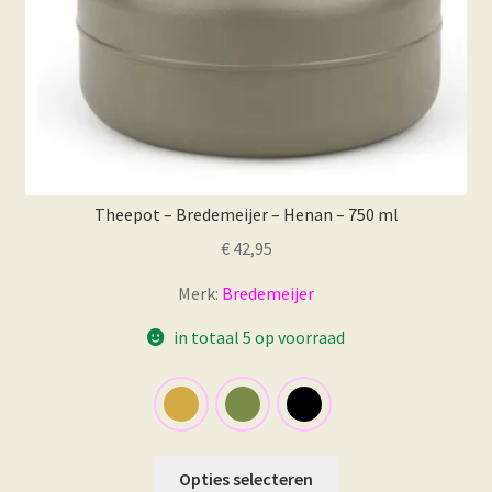
Theepot – Bredemeijer – Henan – 750 ml
€
42,95
Merk:
Bredemeijer
in totaal 5 op voorraad
Dit
Opties selecteren