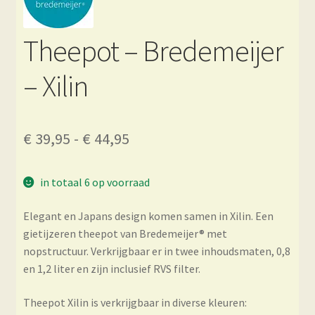
Theepot – Bredemeijer
– Xilin
Prijsklasse:
€
39,95
-
€
44,95
€ 39,95
in totaal 6 op voorraad
tot
€ 44,95
Elegant en Japans design komen samen in Xilin. Een
gietijzeren theepot van Bredemeijer® met
nopstructuur. Verkrijgbaar er in twee inhoudsmaten, 0,8
en 1,2 liter en zijn inclusief RVS filter.
Theepot Xilin is verkrijgbaar in diverse kleuren: