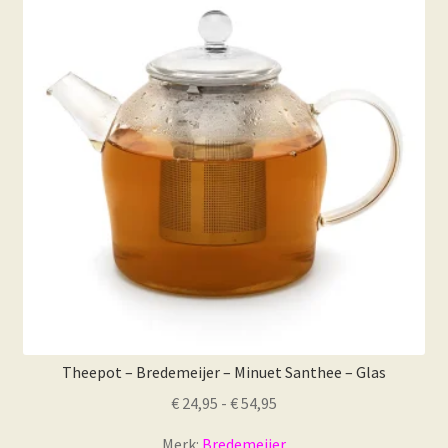
Theepot – Bredemeijer – Minuet Santhee – Glas
Prijsklasse:
€
24,95
-
€
54,95
€ 24,95
Merk:
Bredemeijer