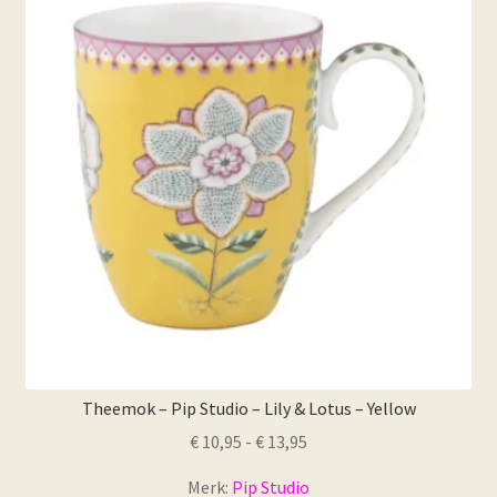
Theemok – Pip Studio – Lily & Lotus – Yellow
Prijsklasse:
€
10,95
-
€
13,95
€ 10,95
Merk:
Pip Studio
tot