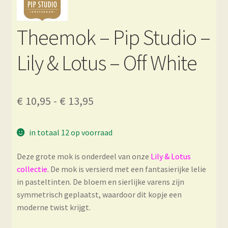
Theemok – Pip Studio –
Lily & Lotus – Off White
Prijsklasse:
€
10,95
-
€
13,95
€ 10,95
in totaal 12 op voorraad
tot
€ 13,95
Deze grote mok is onderdeel van onze
Lily & Lotus
collectie
. De mok is versierd met een fantasierijke lelie
in pasteltinten. De bloem en sierlijke varens zijn
symmetrisch geplaatst, waardoor dit kopje een
moderne twist krijgt.