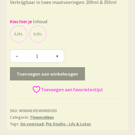
Verkrijgbaar in twee maatvoeringen: 200ml & 350ml
Inhoud
0,20 L
0,35 L
−
+
Toevoegen aan winkelwagen
Toevoegen aan favorietenlijst
SKU:
W0004109/W0005030
Categorie:
Theemokken
Tags:
Op voorraad
,
Pip Studio - Lily & Lotus