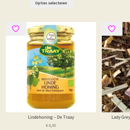
Dit
Opties selecteren
product
heeft
meerdere
variaties.
Deze
optie
kan
gekozen
worden
op
de
productpagina
Lindehoning – De Traay
Lady Grey
€
6,95