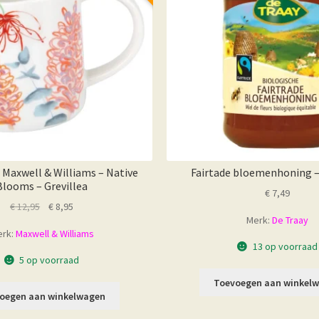
Maxwell & Williams – Native
Fairtade bloemenhoning –
Blooms – Grevillea
€
7,49
Oorspronkelijke
Huidige
€
12,95
€
8,95
Merk:
De Traay
prijs
prijs
rk:
Maxwell & Williams
was:
is:
13 op voorraad
€ 12,95.
€ 8,95.
5 op voorraad
Toevoegen aan winkel
oegen aan winkelwagen