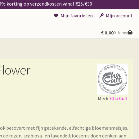
50% korting op verzendkosten vanaf €25/€30
Mijn favorieten
Mijn account
€
0,00
0 items
Flower
Merk:
Cha Cult
mok betovert met fijn getekende, elfachtige bloemenmeisjes.
n de rozen, scabiosa- en lavendelbloesems doen denken aan