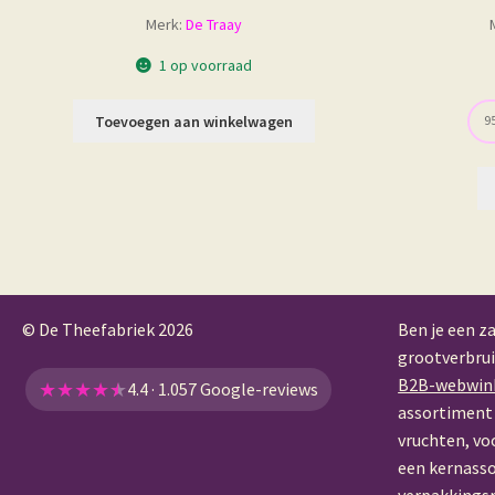
Merk:
De Traay
1 op voorraad
Toevoegen aan winkelwagen
95
© De Theefabriek
2026
Ben je een za
grootverbrui
B2B-webwin
★
★
★
★
★
4.4 · 1.057 Google-reviews
assortiment 
vruchten, vo
een kernass
verpakkings