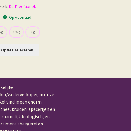
€ 2,55
Merk:
De Theefabriek
tot
€ 26,45
Op voorraad
 g
475 g
8 g
Dit
Opties selecteren
product
heeft
meerdere
variaties.
Deze
optie
kelijke
kan
ker/wederverkoper, in onze
gekozen
kel
vind je een enorm
worden
thee, kruiden, specerijen en
op
ornamelijk biologisch, en
de
ortiment theegerei en
productpagina
materialen.