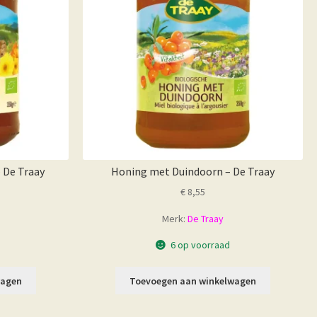
 De Traay
Honing met Duindoorn – De Traay
€
8,55
Merk:
De Traay
6 op voorraad
wagen
Toevoegen aan winkelwagen