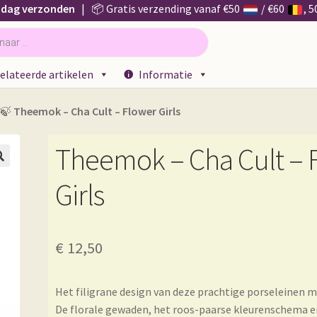
 dag verzonden
| 📦 Gratis verzending vanaf €50
/ €60
, 
elateerde artikelen
Informatie
🍃
Theemok – Cha Cult – Flower Girls
Theemok – Cha Cult – 

Girls
€
12,50
Het filigrane design van deze prachtige porseleinen 
De florale gewaden, het roos-paarse kleurenschema e