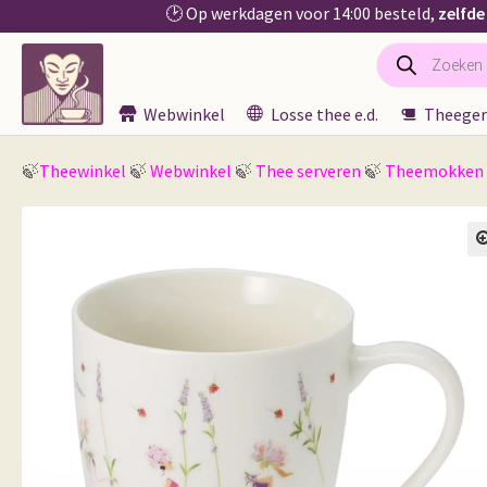
🕑 Op werkdagen voor 14:00 besteld,
zelfde
Producten
Ga
Ga
zoeken
door
naar
naar
de
Webwinkel
Losse thee e.d.
Theeger
navigatie
inhoud
🍃
Theewinkel
🍃
Webwinkel
🍃
Thee serveren
🍃
Theemokken
