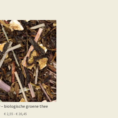
 – biologische groene thee
Prijsklasse:
€
2,55
-
€
26,45