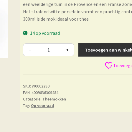
een weelderige tuin in de Provence en een Franse zome
Het stralend witte porselein vormt een prachtig contra
300ml is de mok ideaal voor thee.
14 op voorraad
Toevoegen aan winke
−
+
Toevoegen
SKU:
W0002280
EAN: 4009636309484
Categorie:
Theemokken
Tag:
Op voorraad