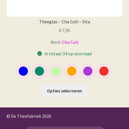
Theeglas – Cha Cult – Sita
€
7,95
Merk:
Cha Cult
in totaal 34 op voorraad
Dit
Opties selecteren
product
heeft
meerdere
© De Theefabriek
2026
variaties.
Deze