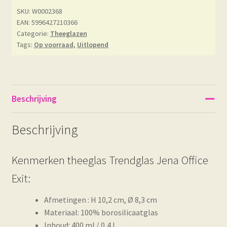
SKU:
W0002368
EAN: 5996427210366
Categorie:
Theeglazen
Tags:
Op voorraad
,
Uitlopend
Beschrijving
Beschrijving
Kenmerken theeglas Trendglas Jena Office
Exit:
Afmetingen : H 10,2 cm, Ø 8,3 cm
Materiaal: 100% borosilicaatglas
Inhoud: 400 ml / 0,4 L