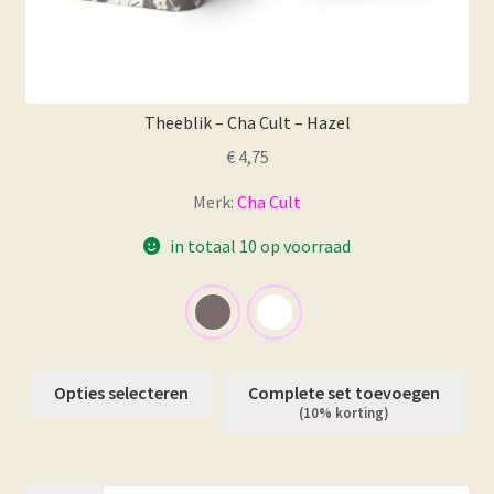
Theeblik – Cha Cult – Hazel
€
4,75
Merk:
Cha Cult
in totaal 10 op voorraad
Dit
Opties selecteren
Complete set toevoegen
product
(10% korting)
heeft
meerdere
variaties.