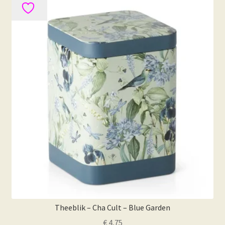
Deze
optie
kan
gekozen
worden
op
de
productpagina
Theeblik – Cha Cult – Blue Garden
€
4,75