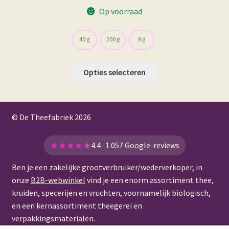
€ 20,80
Op voorraad
40 g
200 g
8 g
Dit
Opties selecteren
product
heeft
meerdere
© De Theefabriek
2026
variaties.
Deze
optie
★
★
★
★
★
4.4 · 1.057 Google-reviews
kan
Ben je een zakelijke grootverbruiker/wederverkoper, in
gekozen
onze
B2B-webwinkel
vind je een enorm assortiment thee,
worden
kruiden, specerijen en vruchten, voornamelijk biologisch,
op
en een kernassortiment theegerei en
de
verpakkingsmaterialen.
productpagina