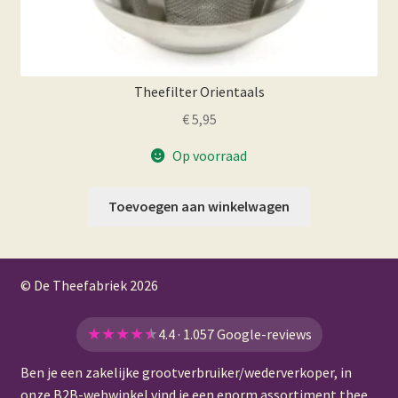
Theefilter Orientaals
€
5,95
Op voorraad
Toevoegen aan winkelwagen
© De Theefabriek
2026
★
★
★
★
★
4.4 · 1.057 Google-reviews
Ben je een zakelijke grootverbruiker/wederverkoper, in
onze
B2B-webwinkel
vind je een enorm assortiment thee,