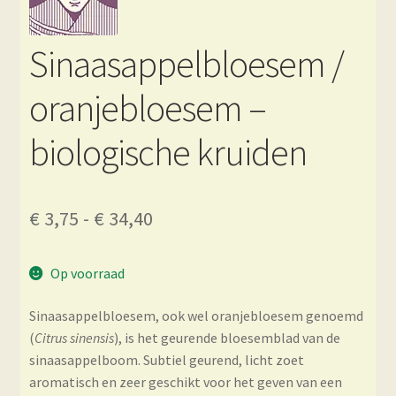
Sinaasappelbloesem /
oranjebloesem –
biologische kruiden
Prijsklasse:
€
3,75
-
€
34,40
€ 3,75
Op voorraad
tot
€ 34,40
Sinaasappelbloesem, ook wel oranjebloesem genoemd
(
Citrus sinensis
), is het geurende bloesemblad van de
sinaasappelboom. Subtiel geurend, licht zoet
aromatisch en zeer geschikt voor het geven van een