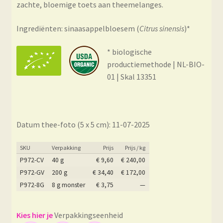
zachte, bloemige toets aan theemelanges.
Ingrediënten: sinaasappelbloesem (
Citrus sinensis
)*
* biologische
productiemethode | NL-BIO-
01 | Skal 13351
Datum thee-foto (5 x 5 cm): 11-07-2025
SKU
Verpakking
Prijs
Prijs / kg
P972-CV
40 g
€
9,60
€
240,00
P972-GV
200 g
€
34,40
€
172,00
P972-8G
8 g monster
€
3,75
—
Verpakkingseenheid