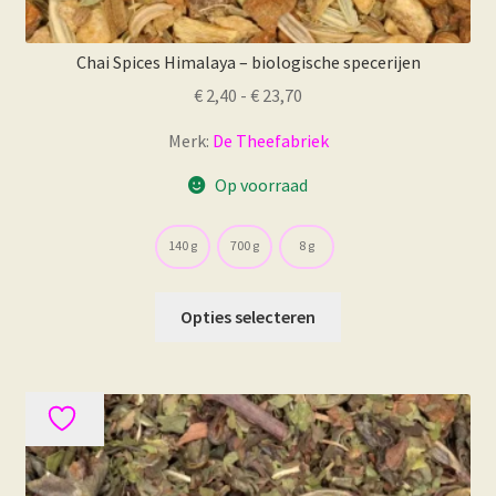
Chai Spices Himalaya – biologische specerijen
Prijsklasse:
€
2,40
-
€
23,70
€ 2,40
Merk:
De Theefabriek
tot
€ 23,70
Op voorraad
140 g
700 g
8 g
Dit
Opties selecteren
product
heeft
meerdere
variaties.
Deze
optie