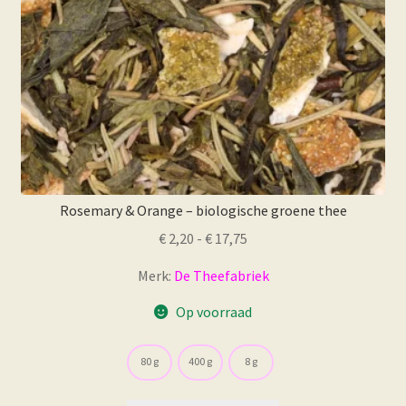
de
productpagina
Rosemary & Orange – biologische groene thee
Prijsklasse:
€
2,20
-
€
17,75
€ 2,20
Merk:
De Theefabriek
tot
€ 17,75
Op voorraad
80 g
400 g
8 g