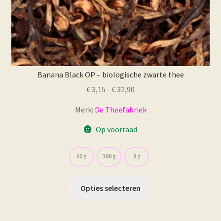
Banana Black OP – biologische zwarte thee
Prijsklasse:
€
3,15
-
€
32,90
€ 3,15
Merk:
De Theefabriek
tot
€ 32,90
Op voorraad
60 g
300 g
8 g
Dit
Opties selecteren
product
heeft
meerdere