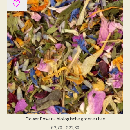
Flower Power – biologische groene thee
Prijsklasse:
€
2,70
-
€
22,30