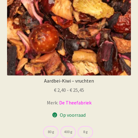
op
de
productpagina
Aardbei-Kiwi – vruchten
Prijsklasse:
€
2,40
-
€
25,45
€ 2,40
Merk:
De Theefabriek
tot
€ 25,45
Op voorraad
80 g
400 g
8 g