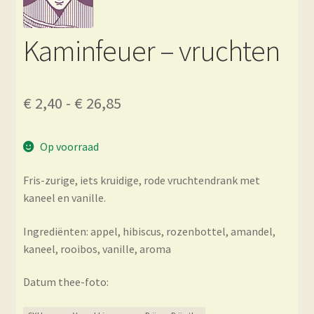
Kaminfeuer – vruchten
Prijsklasse:
€
2,40
-
€
26,85
€ 2,40
Op voorraad
tot
€ 26,85
Fris-zurige, iets kruidige, rode vruchtendrank met
kaneel en vanille.
Ingrediënten: appel, hibiscus, rozenbottel, amandel,
kaneel, rooibos, vanille, aroma
Datum thee-foto: