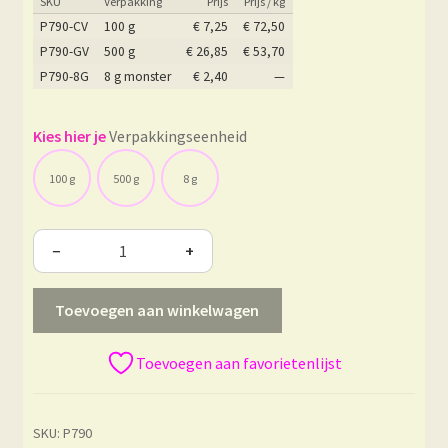
SKU
Verpakking
Prijs
Prijs / kg
P790-CV
100 g
€
7,25
€
72,50
P790-GV
500 g
€
26,85
€
53,70
P790-8G
8 g monster
€
2,40
—
Verpakkingseenheid
100 g
500 g
8 g
−
+
Toevoegen aan winkelwagen
Toevoegen aan favorietenlijst
SKU:
P790