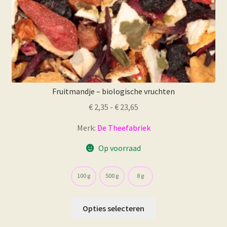
Fruitmandje – biologische vruchten
Prijsklasse:
€
2,35
-
€
23,65
€ 2,35
Merk:
De Theefabriek
tot
€ 23,65
Op voorraad
100 g
500 g
8 g
Dit
Opties selecteren
product