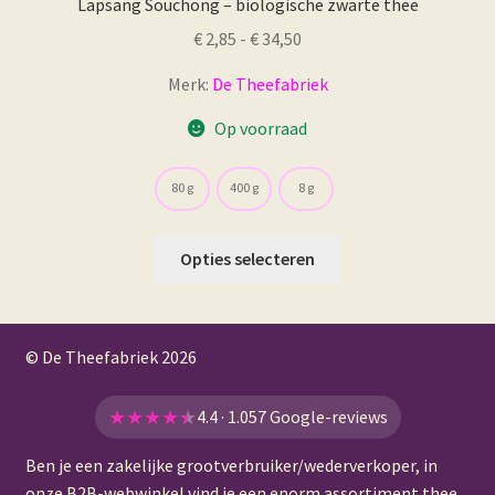
Lapsang Souchong – biologische zwarte thee
Prijsklasse:
€
2,85
-
€
34,50
€ 2,85
Merk:
De Theefabriek
tot
€ 34,50
Op voorraad
80 g
400 g
8 g
Dit
Opties selecteren
product
heeft
meerdere
© De Theefabriek
2026
variaties.
Deze
optie
★
★
★
★
★
4.4 · 1.057 Google-reviews
kan
Ben je een zakelijke grootverbruiker/wederverkoper, in
gekozen
onze
B2B-webwinkel
vind je een enorm assortiment thee,