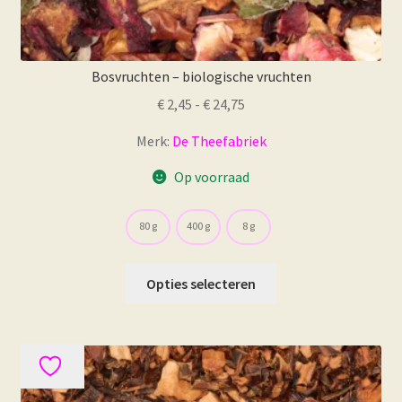
Bosvruchten – biologische vruchten
Prijsklasse:
€
2,45
-
€
24,75
€ 2,45
Merk:
De Theefabriek
tot
€ 24,75
Op voorraad
80 g
400 g
8 g
Dit
Opties selecteren
product
heeft
meerdere
variaties.
Deze