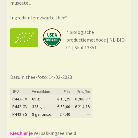
muscatel.
Ingrediënten: zwarte thee*
* biologische
productiemethode | NL-BIO-
01 | Skal 13351
Datum thee-foto: 14-02-2023
SKU
Verpakking
Prijs
Prijs / kg
P442-CV
65 g
€
18,25
€
280,77
P442-GV
325 g
€
69,60
€
214,15
P442-8G
8 g monster
€
4,40
—
Verpakkingseenheid