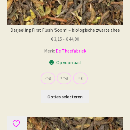
Darjeeling First Flush ‘Soom’ – biologische zwarte thee
Prijsklasse:
€
3,15
-
€
44,80
€ 3,15
Merk:
De Theefabriek
tot
€ 44,80
Op voorraad
75 g
375 g
8 g
Dit
Opties selecteren
product
heeft
meerdere
variaties.
Deze