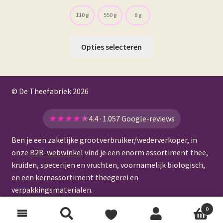
110 g
550 g
8 g
Dit
Opties selecteren
product
heeft
meerdere
© De Theefabriek
2026
variaties.
Deze
optie
★
★
★
★
★
4.4 · 1.057 Google-reviews
kan
Ben je een zakelijke grootverbruiker/wederverkoper, in
gekozen
onze
B2B-webwinkel
vind je een enorm assortiment thee,
worden
kruiden, specerijen en vruchten, voornamelijk biologisch,
op
en een kernassortiment theegerei en
de
verpakkingsmaterialen.
productpagina
0