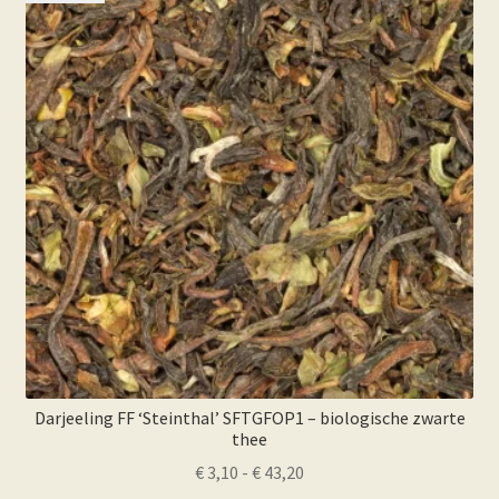
optie
kan
gekozen
worden
op
de
productpagina
Darjeeling FF ‘Steinthal’ SFTGFOP1 – biologische zwarte
thee
Prijsklasse:
€
3,10
-
€
43,20