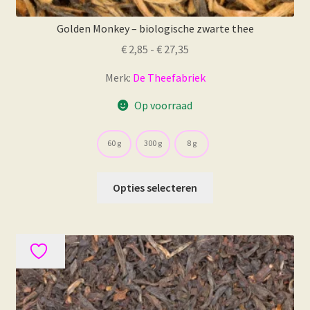
Golden Monkey – biologische zwarte thee
Prijsklasse:
€
2,85
-
€
27,35
€ 2,85
Merk:
De Theefabriek
tot
€ 27,35
Op voorraad
60 g
300 g
8 g
Dit
Opties selecteren
product
heeft
meerdere
variaties.
Deze
optie
kan