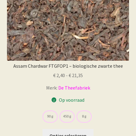
productpagina
Assam Chardwar FTGFOP1 – biologische zwarte thee
Prijsklasse:
€
2,40
-
€
21,35
€ 2,40
Merk:
De Theefabriek
tot
€ 21,35
Op voorraad
90 g
450 g
8 g
Dit
Opties selecteren