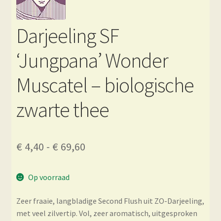
Darjeeling SF
‘Jungpana’ Wonder
Muscatel – biologische
zwarte thee
Prijsklasse:
€
4,40
-
€
69,60
€ 4,40
Op voorraad
tot
€ 69,60
Zeer fraaie, langbladige Second Flush uit ZO-Darjeeling,
met veel zilvertip. Vol, zeer aromatisch, uitgesproken