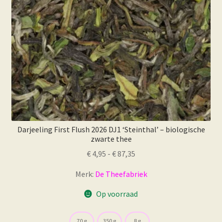
Darjeeling First Flush 2026 DJ1 ‘Steinthal’ – biologische
zwarte thee
Prijsklasse:
€
4,95
-
€
87,35
€ 4,95
Merk:
De Theefabriek
tot
€ 87,35
Op voorraad
70 g
350 g
8 g