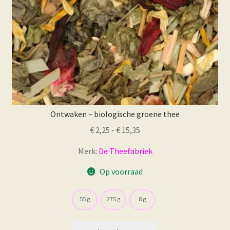
productpagina
Ontwaken – biologische groene thee
Prijsklasse:
€
2,25
-
€
15,35
€ 2,25
Merk:
De Theefabriek
tot
€ 15,35
Op voorraad
55 g
275 g
8 g
Dit