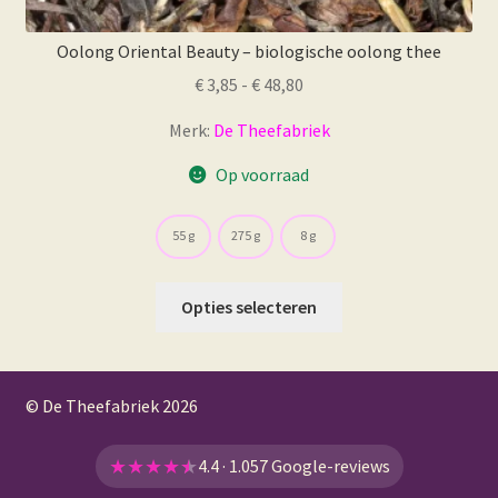
Oolong Oriental Beauty – biologische oolong thee
Prijsklasse:
€
3,85
-
€
48,80
€ 3,85
Merk:
De Theefabriek
tot
€ 48,80
Op voorraad
55 g
275 g
8 g
Dit
Opties selecteren
product
heeft
meerdere
© De Theefabriek
2026
variaties.
Deze
optie
★
★
★
★
★
4.4 · 1.057 Google-reviews
kan