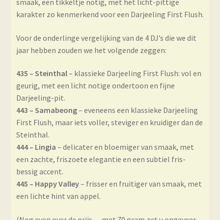
smaak, een tikkeltje notig, met het licht-pittige
karakter zo kenmerkend voor een Darjeeling First Flush.
Voor de onderlinge vergelijking van de 4 DJ’s die we dit
jaar hebben zouden we het volgende zeggen:
435 – Steinthal
– klassieke Darjeeling First Flush: vol en
geurig, met een licht notige ondertoon en fijne
Darjeeling-pit.
443 – Samabeong
– eveneens een klassieke Darjeeling
First Flush, maar iets voller, steviger en kruidiger dan de
Steinthal.
444 – Lingia
– delicater en bloemiger van smaak, met
een zachte, friszoete elegantie en een subtiel fris-
bessig accent.
445 – Happy Valley
– frisser en fruitiger van smaak, met
een lichte hint van appel.
(Nog even over de prijs… met 70 gram zet u ongeveer