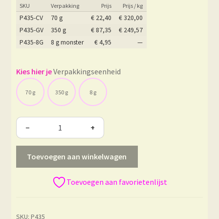
SKU
Verpakking
Prijs
Prijs / kg
P435-CV
70 g
€
22,40
€
320,00
P435-GV
350 g
€
87,35
€
249,57
P435-8G
8 g monster
€
4,95
—
Verpakkingseenheid
70 g
350 g
8 g
−
+
Toevoegen aan winkelwagen
Toevoegen aan favorietenlijst
SKU:
P435