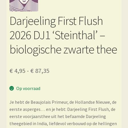
Darjeeling First Flush
2026 DJ1 ‘Steinthal’ –
biologische zwarte thee
Prijsklasse:
€
4,95
-
€
87,35
€ 4,95
Op voorraad
tot
€ 87,35
Je hebt de Beaujolais Primeur, de Hollandse Nieuwe, de
eerste asperges… en je hebt: Darjeeling First Flush, de
eerste voorjaarsthee uit het befaamde Darjeeling
theegebied in India, liefdevol verbouwd op de hellingen