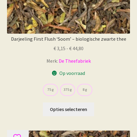
Darjeeling First Flush ‘Soom’ – biologische zwarte thee
Prijsklasse:
€
3,15
-
€
44,80
€ 3,15
Merk:
De Theefabriek
tot
€ 44,80
Op voorraad
75 g
375 g
8 g
Dit
Opties selecteren
product
heeft
meerdere
variaties.