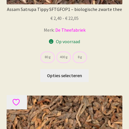
Assam Satrupa Tippy SFTGFOP1 – biologische zwarte thee
Prijsklasse:
€
2,40
-
€
22,05
€ 2,40
Merk:
De Theefabriek
tot
€ 22,05
Op voorraad
80 g
400 g
8 g
Dit
Opties selecteren
product
heeft
meerdere
variaties.
Deze
optie
kan