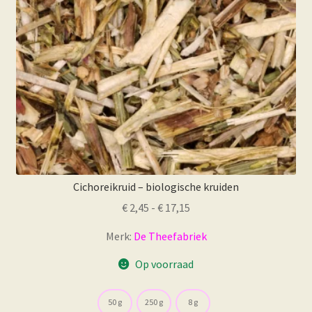
Cichoreikruid – biologische kruiden
Prijsklasse:
€
2,45
-
€
17,15
€ 2,45
Merk:
De Theefabriek
tot
€ 17,15
Op voorraad
50 g
250 g
8 g