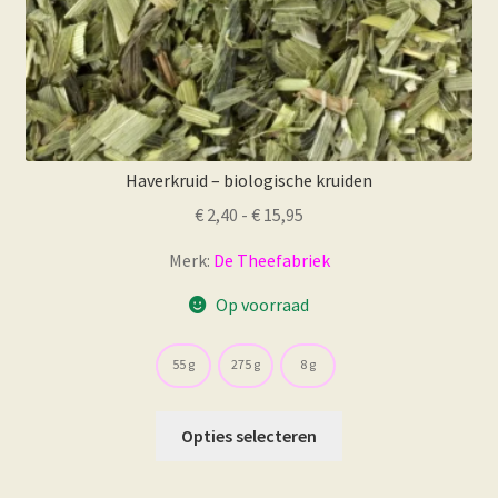
Haverkruid – biologische kruiden
Prijsklasse:
€
2,40
-
€
15,95
€ 2,40
Merk:
De Theefabriek
tot
€ 15,95
Op voorraad
55 g
275 g
8 g
Dit
Opties selecteren
product
heeft