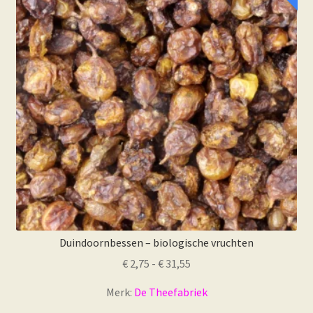
optie
kan
gekozen
worden
op
de
productpagina
Duindoornbessen – biologische vruchten
Prijsklasse:
€
2,75
-
€
31,55
€ 2,75
Merk:
De Theefabriek
tot