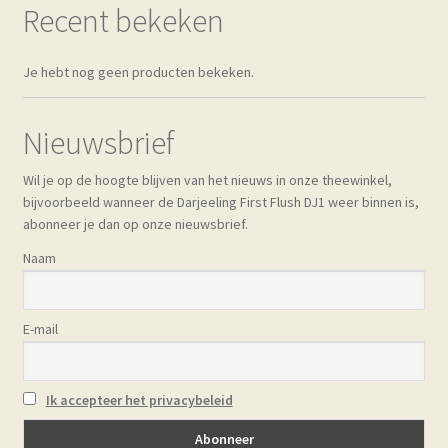
kan
Recent bekeken
gekozen
worden
Je hebt nog geen producten bekeken.
op
de
productpagina
Nieuwsbrief
Wil je op de hoogte blijven van het nieuws in onze theewinkel,
bijvoorbeeld wanneer de Darjeeling First Flush DJ1 weer binnen is,
abonneer je dan op onze nieuwsbrief.
Naam
E-mail
Ik accepteer het privacybeleid