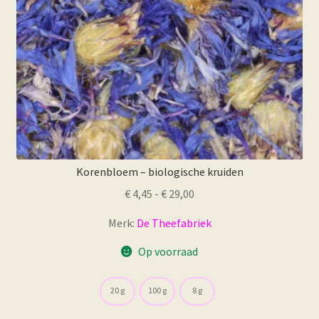
de
productpagina
Korenbloem – biologische kruiden
Prijsklasse:
€
4,45
-
€
29,00
€ 4,45
Merk:
De Theefabriek
tot
€ 29,00
Op voorraad
20 g
100 g
8 g