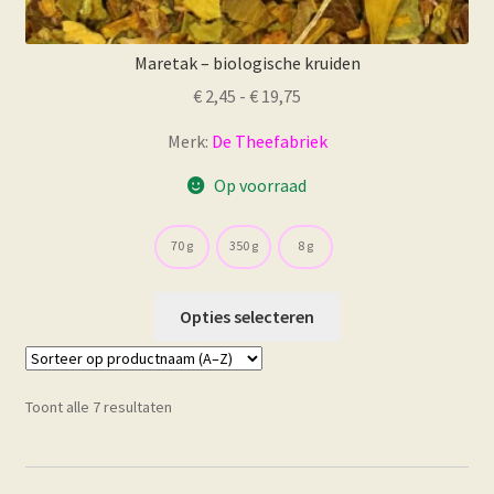
Maretak – biologische kruiden
Prijsklasse:
€
2,45
-
€
19,75
€ 2,45
Merk:
De Theefabriek
tot
€ 19,75
Op voorraad
70 g
350 g
8 g
Dit
Opties selecteren
product
heeft
meerdere
Toont alle 7 resultaten
variaties.
Deze
optie