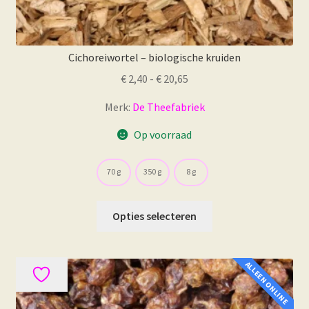
Cichoreiwortel – biologische kruiden
Prijsklasse:
€
2,40
-
€
20,65
€ 2,40
Merk:
De Theefabriek
tot
€ 20,65
Op voorraad
70 g
350 g
8 g
Dit
Opties selecteren
product
heeft
meerdere
ALLEEN ONLINE
variaties.
Deze