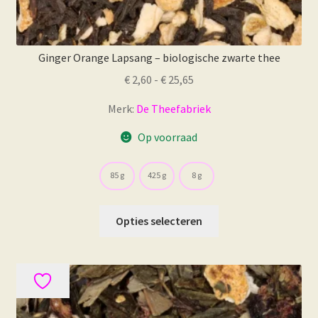
Ginger Orange Lapsang – biologische zwarte thee
Prijsklasse:
€
2,60
-
€
25,65
€ 2,60
Merk:
De Theefabriek
tot
€ 25,65
Op voorraad
85 g
425 g
8 g
Dit
Opties selecteren
product
heeft
meerdere
variaties.
Deze