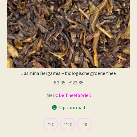
de
productpagina
Jasmina Bergamia – biologische groene thee
Prijsklasse:
€
2,35
-
€
22,85
€ 2,35
Merk:
De Theefabriek
tot
€ 22,85
Op voorraad
75 g
375 g
8 g