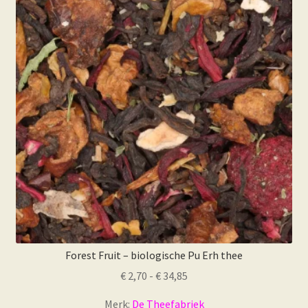
Forest Fruit – biologische Pu Erh thee
Prijsklasse:
€
2,70
-
€
34,85
€ 2,70
Merk:
De Theefabriek