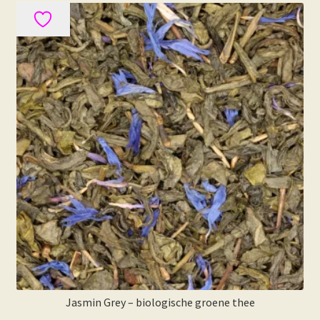
meerdere
variaties.
Deze
optie
kan
gekozen
worden
op
de
productpagina
Jasmin Grey – biologische groene thee