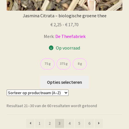
Jasmina Citrata – biologische groene thee
Prijsklasse:
€
2,25
-
€
17,70
€ 2,25
Merk:
De Theefabriek
tot
€ 17,70
Op voorraad
75 g
375 g
8 g
Dit
Opties selecteren
product
heeft
meerdere
Resultaat 21–30 van de 60 resultaten wordt getoond
variaties.
Deze
optie
1
2
3
4
5
6