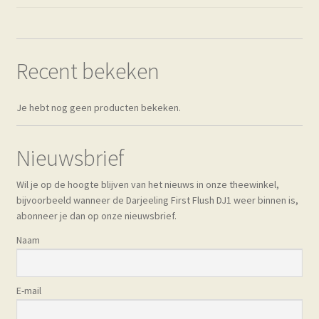
kan
gekozen
worden
op
Recent bekeken
de
productpagina
Je hebt nog geen producten bekeken.
Nieuwsbrief
Wil je op de hoogte blijven van het nieuws in onze theewinkel,
bijvoorbeeld wanneer de Darjeeling First Flush DJ1 weer binnen is,
abonneer je dan op onze nieuwsbrief.
Naam
E-mail