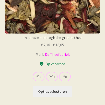
Inspiratie – biologische groene thee
Prijsklasse:
€
2,40
-
€
18,65
€ 2,40
Merk:
De Theefabriek
tot
€ 18,65
Op voorraad
80 g
400 g
8 g
Dit
Opties selecteren
product
heeft