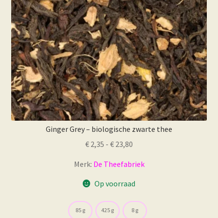
op
de
productpagina
Ginger Grey – biologische zwarte thee
Prijsklasse:
€
2,35
-
€
23,80
€ 2,35
Merk:
De Theefabriek
tot
€ 23,80
Op voorraad
85 g
425 g
8 g