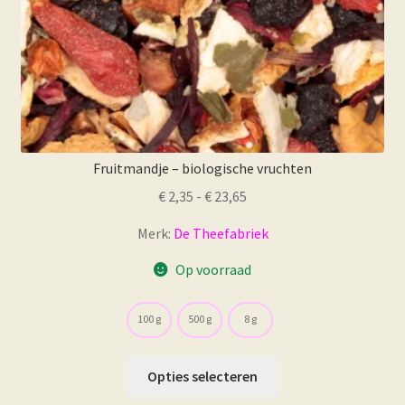
Fruitmandje – biologische vruchten
Prijsklasse:
€
2,35
-
€
23,65
€ 2,35
Merk:
De Theefabriek
tot
€ 23,65
Op voorraad
100 g
500 g
8 g
Dit
Opties selecteren
product