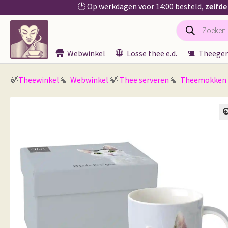
🕑 Op werkdagen voor 14:00 besteld,
zelfde
Producten
Ga
Ga
zoeken
door
naar
naar
de
Webwinkel
Losse thee e.d.
Theeger
navigatie
inhoud
🍃
Theewinkel
🍃
Webwinkel
🍃
Thee serveren
🍃
Theemokken
