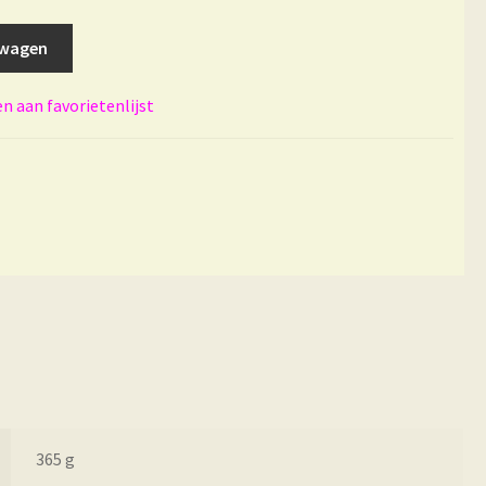
lwagen
 aan favorietenlijst
365 g