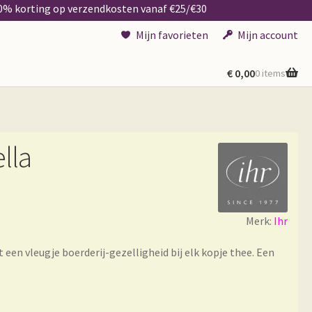
50% korting op verzendkosten vanaf €25/€30
Mijn favorieten
Mijn account
€
0,00
0 items
lla
Merk:
Ihr
 een vleugje boerderij-gezelligheid bij elk kopje thee. Een