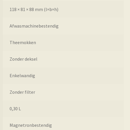
118 × 81 × 88 mm (l×b×h)
Afwasmachinebestendig
Theemokken
Zonder deksel
Enkelwandig
Zonder filter
0,30 L
Magnetronbestendig