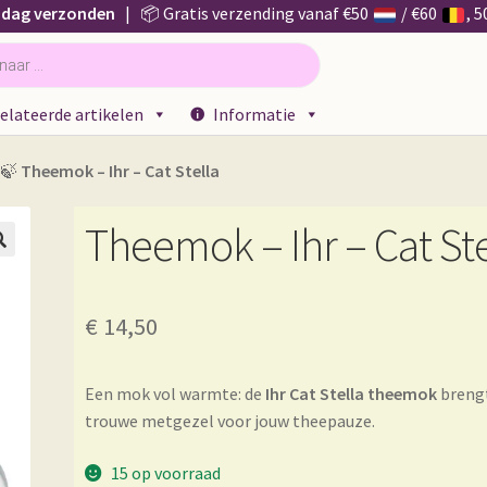
 dag verzonden
| 📦 Gratis verzending vanaf €50
/ €60
, 
elateerde artikelen
Informatie
🍃
Theemok – Ihr – Cat Stella
Theemok – Ihr – Cat Ste

€
14,50
Een mok vol warmte: de
Ihr Cat Stella theemok
brengt
trouwe metgezel voor jouw theepauze.
15 op voorraad