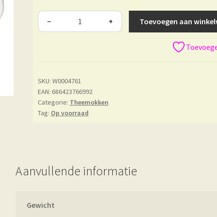
Toevoegen aan winke
−
+
Toevoegen
SKU:
W0004761
EAN: 686423766992
Categorie:
Theemokken
Tag:
Op voorraad
Aanvullende informatie
Gewicht