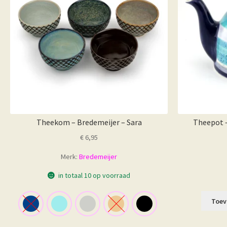
Theekom – Bredemeijer – Sara
Theepot –
€
6,95
Merk:
Bredemeijer
in totaal 10 op voorraad
Toev