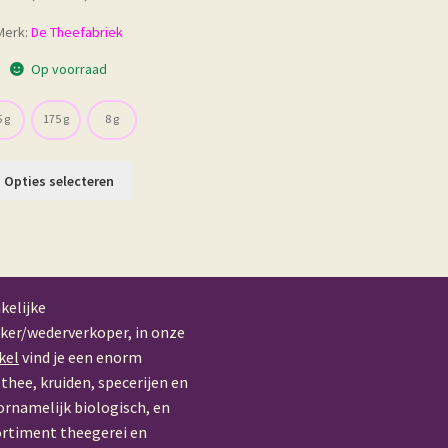
€ 2,65
Merk:
De Theefabriek
tot
€ 18,40
Op voorraad
 g
175 g
8 g
Dit
Opties selecteren
product
heeft
meerdere
variaties.
Deze
optie
kelijke
kan
ker/wederverkoper, in onze
gekozen
kel
vind je een enorm
worden
thee, kruiden, specerijen en
op
ornamelijk biologisch, en
de
ortiment theegerei en
productpagina