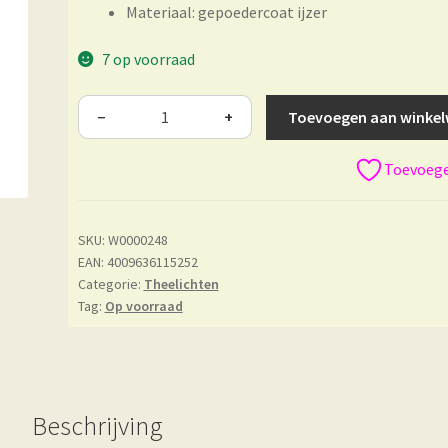
Materiaal: gepoedercoat ijzer
7 op voorraad
Toevoegen aan winke
−
+
Toevoegen
SKU:
W0000248
EAN: 4009636115252
Categorie:
Theelichten
Tag:
Op voorraad
Beschrijving