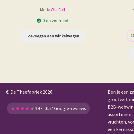
Merk:
Cha Cult
3 op voorraad
Toevoegen aan winkelwagen
35
© De Theefabriek
2026
Ben je een za
grootverbrui
B2B-webwin
★
★
★
★
★
4.4 · 1.057 Google-reviews
assortiment 
vruchten, vo
een kernass