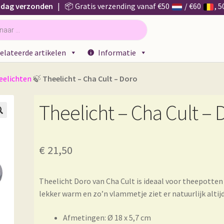
 dag verzonden
| 📦 Gratis verzending vanaf €50
/ €60
, 
elateerde artikelen
Informatie
eelichten
🍃
Theelicht – Cha Cult – Doro
Theelicht – Cha Cult – 

€
21,50
Theelicht Doro van Cha Cult is ideaal voor theepotten
lekker warm en zo’n vlammetje ziet er natuurlijk altijd 
Afmetingen: Ø 18 x 5,7 cm