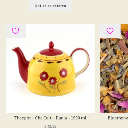
Dit
Opties selecteren
product
heeft
meerdere
variaties.
Deze
optie
kan
gekozen
worden
op
de
productpagina
Theepot – Cha Cult – Danja – 1900 ml
Bloemenwe
€
42,95