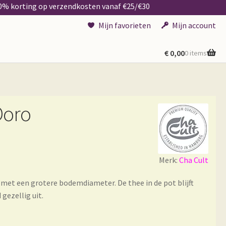
50% korting op verzendkosten vanaf €25/€30
Mijn favorieten
Mijn account
€
0,00
0 items
Doro
Merk:
Cha Cult
 met een grotere bodemdiameter. De thee in de pot blijft
gezellig uit.