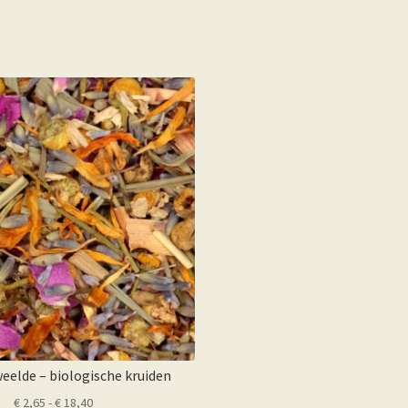
elde – biologische kruiden
Prijsklasse:
€
2,65
-
€
18,40