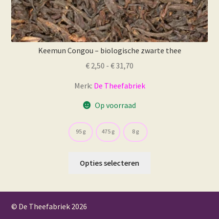
Keemun Congou – biologische zwarte thee
Prijsklasse:
€
2,50
-
€
31,70
€ 2,50
Merk:
De Theefabriek
tot
€ 31,70
Op voorraad
95 g
475 g
8 g
Dit
Opties selecteren
product
heeft
meerdere
© De Theefabriek
2026
variaties.
Deze