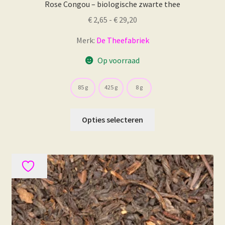
Rose Congou – biologische zwarte thee
Prijsklasse:
€
2,65
-
€
29,20
€ 2,65
Merk:
De Theefabriek
tot
€ 29,20
Op voorraad
85 g
425 g
8 g
Dit
Opties selecteren
product
heeft
meerdere
variaties.
Deze
optie
kan
gekozen