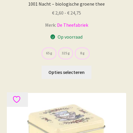
1001 Nacht – biologische groene thee
Prijsklasse:
€
2,60
-
€
24,75
€ 2,60
Merk:
De Theefabriek
tot
€ 24,75
Op voorraad
65 g
325 g
8 g
Dit
Opties selecteren
product
heeft
meerdere
variaties.
Deze
optie
kan
gekozen