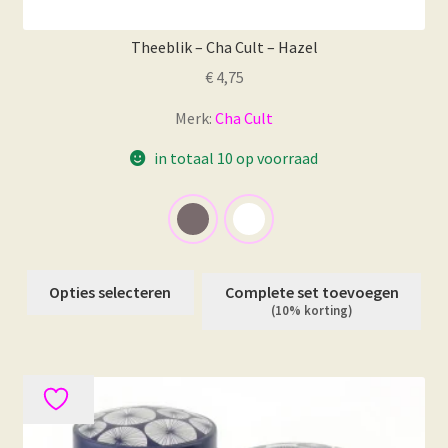
Theeblik – Cha Cult – Hazel
€
4,75
Merk:
Cha Cult
in totaal 10 op voorraad
Dit
Opties selecteren
Complete set toevoegen
product
(10% korting)
heeft
meerdere
variaties.
Deze
optie