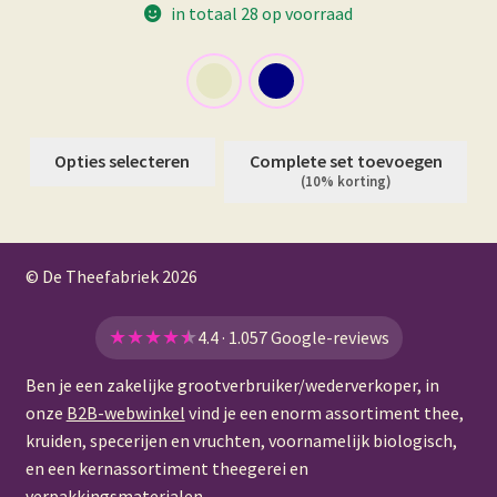
in totaal 28 op voorraad
Dit
Opties selecteren
Complete set toevoegen
product
(10% korting)
heeft
meerdere
variaties.
© De Theefabriek
2026
Deze
optie
★
★
★
★
★
4.4 · 1.057 Google-reviews
kan
gekozen
Ben je een zakelijke grootverbruiker/wederverkoper, in
worden
onze
B2B-webwinkel
vind je een enorm assortiment thee,
op
kruiden, specerijen en vruchten, voornamelijk biologisch,
de
en een kernassortiment theegerei en
productpagina
verpakkingsmaterialen.