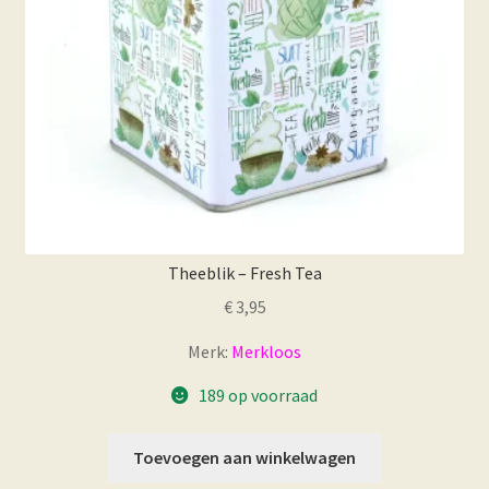
de
productpagina
Theeblik – Fresh Tea
€
3,95
Merk:
Merkloos
189 op voorraad
Toevoegen aan winkelwagen