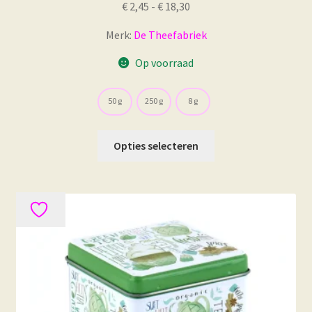
Prijsklasse:
€
2,45
-
€
18,30
€ 2,45
Merk:
De Theefabriek
tot
€ 18,30
Op voorraad
50 g
250 g
8 g
Dit
Opties selecteren
product
heeft
meerdere
variaties.
Deze
optie
kan
gekozen
worden
op