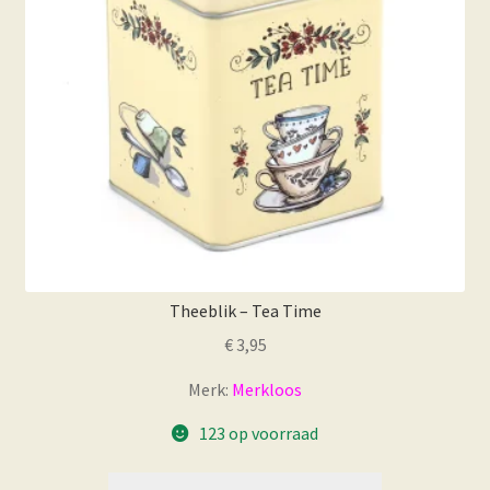
worden
op
de
productpagina
Theeblik – Tea Time
€
3,95
Merk:
Merkloos
123 op voorraad