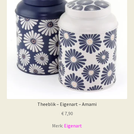
kan
gekozen
worden
op
de
productpagina
Theeblik – Eigenart – Amami
€
7,90
Merk:
Eigenart