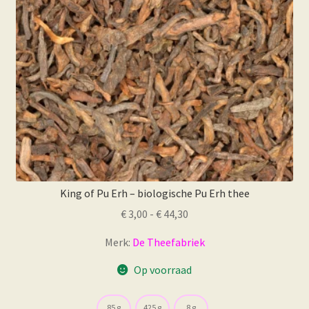
op
de
productpagina
King of Pu Erh – biologische Pu Erh thee
Prijsklasse:
€
3,00
-
€
44,30
€ 3,00
Merk:
De Theefabriek
tot
€ 44,30
Op voorraad
85 g
425 g
8 g