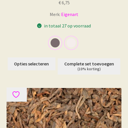
€
6,75
Merk:
Eigenart
in totaal 27 op voorraad
Dit
Opties selecteren
Complete set toevoegen
product
(10% korting)
heeft
meerdere
variaties.
Deze
optie
kan
gekozen
worden