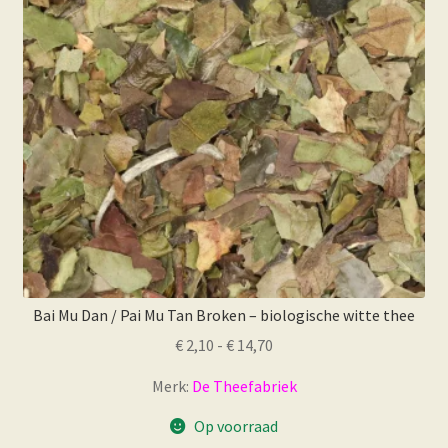
worden
op
de
productpagina
Bai Mu Dan / Pai Mu Tan Broken – biologische witte thee
Prijsklasse:
€
2,10
-
€
14,70
€ 2,10
Merk:
De Theefabriek
tot
€ 14,70
Op voorraad