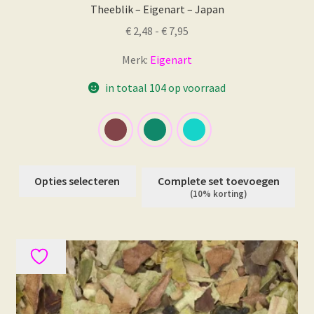
Theeblik – Eigenart – Japan
Prijsklasse:
€
2,48
-
€
7,95
€ 2,48
Merk:
Eigenart
tot
€ 7,95
in totaal 104 op voorraad
Dit
Opties selecteren
Complete set toevoegen
product
(10% korting)
heeft
meerdere
variaties.
Deze
optie
kan
gekozen