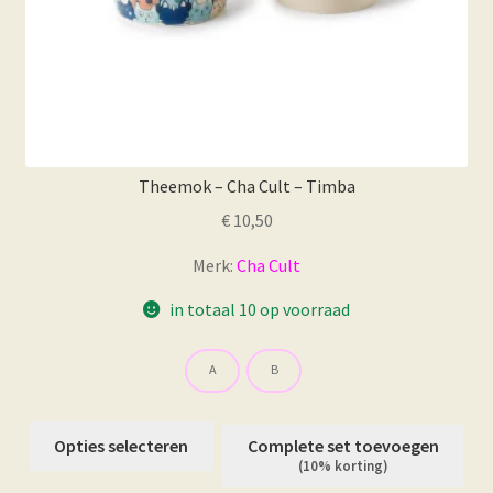
Theemok – Cha Cult – Timba
€
10,50
Merk:
Cha Cult
in totaal 10 op voorraad
A
B
Dit
Opties selecteren
Complete set toevoegen
product
(10% korting)
heeft