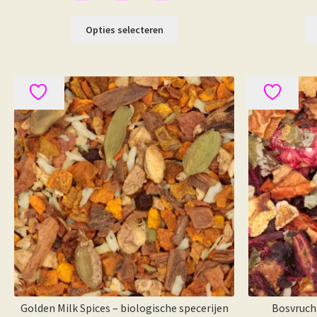
Dit
Opties selecteren
product
heeft
meerdere
variaties.
Deze
optie
kan
gekozen
worden
op
de
productpagina
Golden Milk Spices – biologische specerijen
Bosvruch