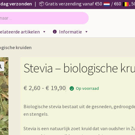
 dag verzonden
| 📦 Gratis verzending vanaf €50
/ €60
, 
elateerde artikelen
Informatie
ogische kruiden
Stevia – biologische kr

Prijsklasse:
€
2,60
-
€
19,90
Op voorraad
€ 2,60
Biologische stevia bestaat uit de gesneden, gedroogde
tot
en stengels.
€ 19,90
Stevia is een natuurlijk zoet kruid dat van oudsher in