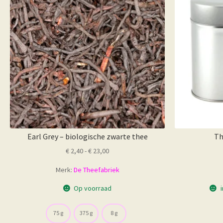
Earl Grey – biologische zwarte thee
Th
Prijsklasse:
€
2,40
-
€
23,00
€ 2,40
Merk:
De Theefabriek
tot
€ 23,00
Op voorraad
75 g
375 g
8 g