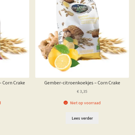
– Corn Crake
Gember-citroenkoekjes – Corn Crake
€
3,35
d
Niet op voorraad
Lees verder