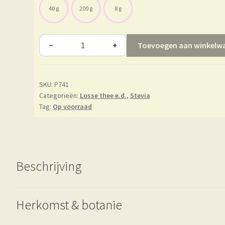
40 g
200 g
8 g
Toevoegen aan winkelw
−
+
SKU:
P741
Categorieën:
Losse thee e.d.
,
Stevia
Tag:
Op voorraad
Beschrijving
Herkomst & botanie