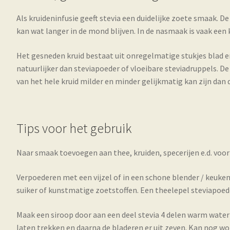
Als kruideninfusie geeft stevia een duidelijke zoete smaak. D
kan wat langer in de mond blijven. In de nasmaak is vaak een
Het gesneden kruid bestaat uit onregelmatige stukjes blad e
natuurlijker dan steviapoeder of vloeibare steviadruppels. D
van het hele kruid milder en minder gelijkmatig kan zijn dan 
Tips voor het gebruik
Naar smaak toevoegen aan thee, kruiden, specerijen e.d. voo
Verpoederen met een vijzel of in een schone blender / keuke
suiker of kunstmatige zoetstoffen. Een theelepel steviapoede
Maak een siroop door aan een deel stevia 4 delen warm water 
laten trekken en daarna de bladeren er uit zeven. Kan nog 