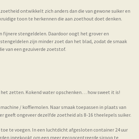
e zoetheid ontwikkelt zich anders dan die van gewone suiker en
 kruidige toon te herkennen die aan zoethout doet denken.
n fijnere stengeldelen. Daardoor oogt het grover en
e stengeldelen zijn minder zoet dan het blad, zodat de smaak
die van een gezuiverde zoetstof.
r het zetten. Kokend water opschenken… how sweet it is!
nmachine / koffiemolen. Naar smaak toepassen in plaats van
r geeft ongeveer dezelfde zoetheid als 8-16 theelepels suiker.
toe te voegen. In een luchtdicht afgesloten container 24 uur
worden ingekookt om een meer geconcentreerde siroop te