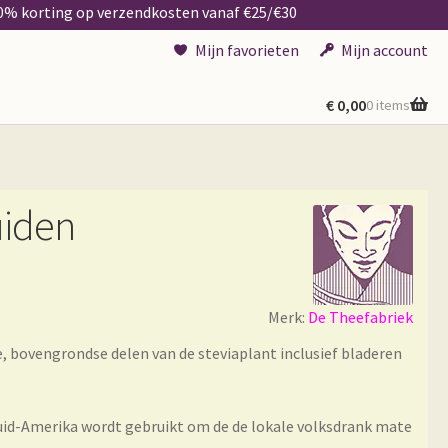
50% korting op verzendkosten vanaf €25/€30
Mijn favorieten
Mijn account
€
0,00
0 items
uiden
Merk:
De Theefabriek
, bovengrondse delen van de steviaplant inclusief bladeren
 Zuid-Amerika wordt gebruikt om de de lokale volksdrank mate