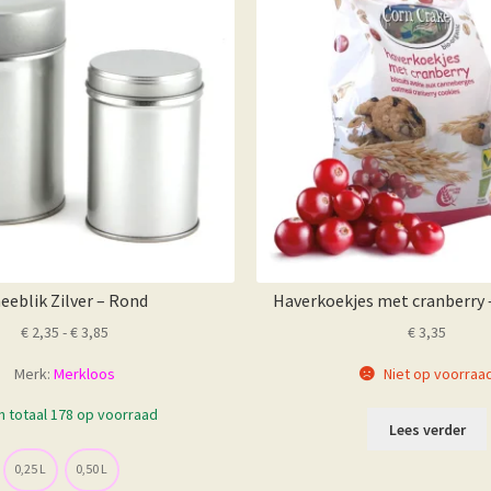
eeblik Zilver – Rond
Haverkoekjes met cranberry 
Prijsklasse:
€
2,35
-
€
3,85
€
3,35
€ 2,35
Merk:
Merkloos
Niet op voorraa
tot
€ 3,85
in totaal 178 op voorraad
Lees verder
0,25 L
0,50 L