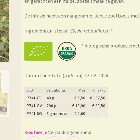
en gerechten een milde, zoete smaak te geven.
De infusie heeft een aangename, lichte zoettoets met
Ingrediënten: stevia (
Stevia rebaudiana
) *
* biologische productiemet
Datum thee-foto (5 x 5 cm): 12-02-2026
SKU
Verpakking
Prijs
Prijs / kg
P741-CV
40 g
€
5,50
€
137,50
P741-GV
200 g
€
19,90
€
99,50
P741-8G
8 g monster
€
2,60
—
Verpakkingseenheid