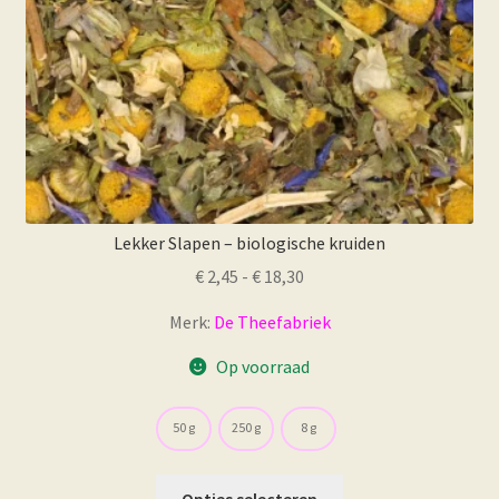
Lekker Slapen – biologische kruiden
Prijsklasse:
€
2,45
-
€
18,30
€ 2,45
Merk:
De Theefabriek
tot
€ 18,30
Op voorraad
50 g
250 g
8 g
Dit
Opties selecteren