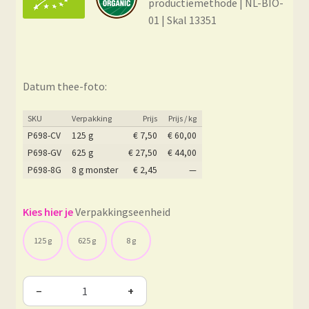
productiemethode | NL-BIO-
01 | Skal 13351
Datum thee-foto:
SKU
Verpakking
Prijs
Prijs / kg
P698-CV
125 g
€
7,50
€
60,00
P698-GV
625 g
€
27,50
€
44,00
P698-8G
8 g monster
€
2,45
—
Verpakkingseenheid
125 g
625 g
8 g
−
+