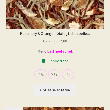
Rosemary & Orange – biologische rooibos
Prijsklasse:
€
2,20
-
€
17,80
€ 2,20
Merk:
De Theefabriek
tot
€ 17,80
Op voorraad
100 g
500 g
8 g
Dit
Opties selecteren
product
heeft
meerdere