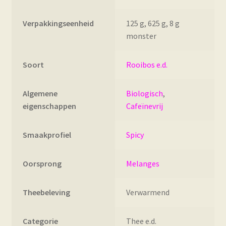
Verpakkingseenheid
125 g, 625 g, 8 g
monster
Soort
Rooibos e.d.
Algemene
Biologisch
,
eigenschappen
Cafeïnevrij
Smaakprofiel
Spicy
Oorsprong
Melanges
Theebeleving
Verwarmend
Categorie
Thee e.d.