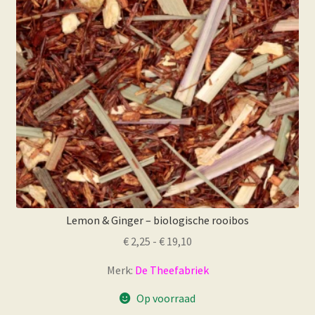
gekozen
worden
op
de
productpagina
Lemon & Ginger – biologische rooibos
Prijsklasse:
€
2,25
-
€
19,10
€ 2,25
Merk:
De Theefabriek
tot
€ 19,10
Op voorraad