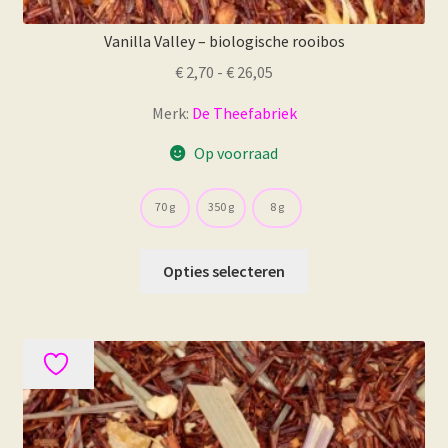
Vanilla Valley – biologische rooibos
Prijsklasse:
€
2,70
-
€
26,05
€ 2,70
Merk:
De Theefabriek
tot
€ 26,05
Op voorraad
70 g
350 g
8 g
Dit
Opties selecteren
product
heeft
meerdere
variaties.
Deze
optie
kan