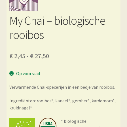
My Chai – biologische
rooibos
Prijsklasse:
€
2,45
-
€
27,50
€ 2,45
Op voorraad
tot
€ 27,50
Verwarmende Chai-specerijen in een bedje van rooibos.
Ingrediënten: rooibos*, kaneel*, gember*, kardemom*,
kruidnagel*
* biologische