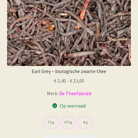
de
productpagina
Earl Grey – biologische zwarte thee
Prijsklasse:
€
2,40
-
€
23,00
€ 2,40
Merk:
De Theefabriek
tot
€ 23,00
Op voorraad
75 g
375 g
8 g