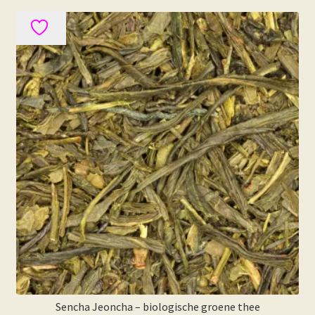
meerdere
variaties.
Deze
optie
kan
gekozen
worden
op
de
productpagina
Sencha Jeoncha – biologische groene thee