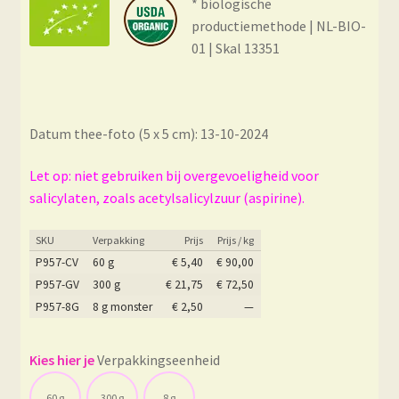
* biologische
productiemethode | NL-BIO-
01 | Skal 13351
Datum thee-foto (5 x 5 cm): 13-10-2024
Let op: niet gebruiken bij overgevoeligheid voor
salicylaten, zoals acetylsalicylzuur (aspirine).
SKU
Verpakking
Prijs
Prijs / kg
P957-CV
60 g
€
5,40
€
90,00
P957-GV
300 g
€
21,75
€
72,50
P957-8G
8 g monster
€
2,50
—
Verpakkingseenheid
60 g
300 g
8 g