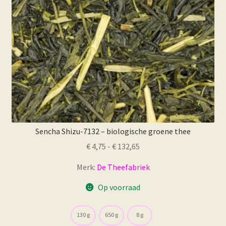
op
de
productpagina
Sencha Shizu-7132 – biologische groene thee
Prijsklasse:
€
4,75
-
€
132,65
€ 4,75
Merk:
De Theefabriek
tot
€ 132,65
Op voorraad
130 g
650 g
8 g