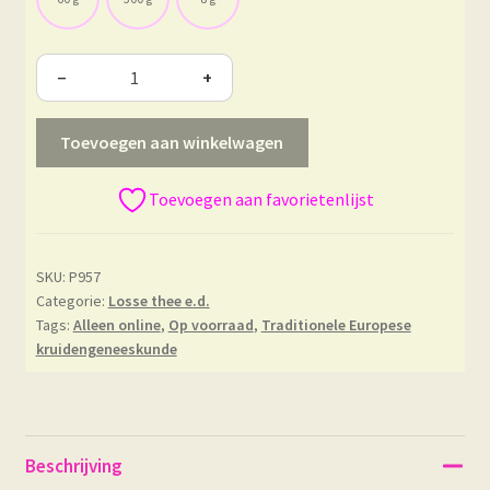
−
+
Toevoegen aan winkelwagen
Toevoegen aan favorietenlijst
SKU:
P957
Categorie:
Losse thee e.d.
Tags:
Alleen online
,
Op voorraad
,
Traditionele Europese
kruidengeneeskunde
Beschrijving