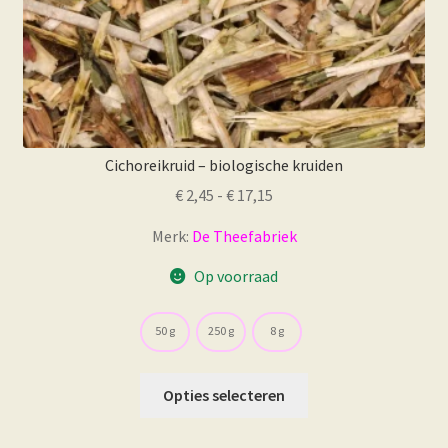
Cichoreikruid – biologische kruiden
Prijsklasse:
€
2,45
-
€
17,15
€ 2,45
Merk:
De Theefabriek
tot
€ 17,15
Op voorraad
50 g
250 g
8 g
Dit
Opties selecteren
product
heeft