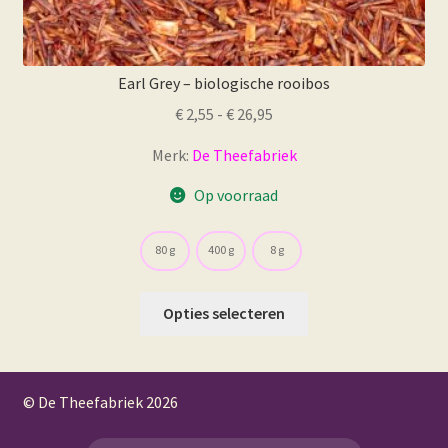
Earl Grey – biologische rooibos
Prijsklasse:
€
2,55
-
€
26,95
€ 2,55
Merk:
De Theefabriek
tot
€ 26,95
Op voorraad
80 g
400 g
8 g
Dit
Opties selecteren
product
heeft
meerdere
© De Theefabriek
2026
variaties.
Deze