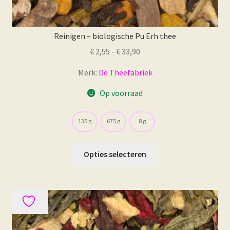
Reinigen – biologische Pu Erh thee
Prijsklasse:
€
2,55
-
€
33,90
€ 2,55
Merk:
De Theefabriek
tot
€ 33,90
Op voorraad
135 g
675 g
8 g
Dit
Opties selecteren
product
heeft
meerdere
variaties.
Deze
optie