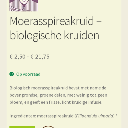
Moerasspireakruid –
biologische kruiden
Prijsklasse:
€
2,50
-
€
21,75
€ 2,50
Op voorraad
tot
€ 21,75
Biologisch moerasspireakruid bevat met name de
bovengrondse, groene delen, met weinig tot geen
bloem, en geeft een frisse, licht kruidige infusie.
Ingrediënten: moerasspireakruid (
Filipendula ulmaria
) *