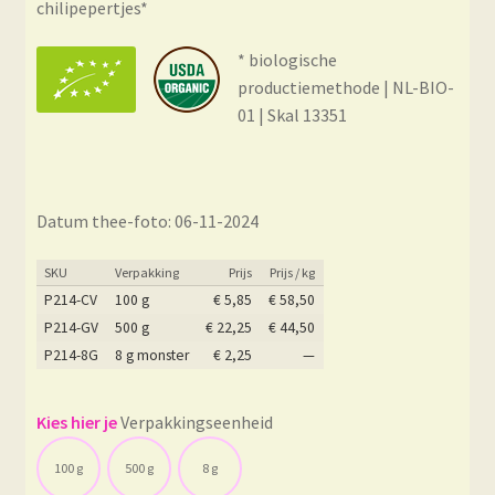
chilipepertjes*
* biologische
productiemethode | NL-BIO-
01 | Skal 13351
Datum thee-foto: 06-11-2024
SKU
Verpakking
Prijs
Prijs / kg
P214-CV
100 g
€
5,85
€
58,50
P214-GV
500 g
€
22,25
€
44,50
P214-8G
8 g monster
€
2,25
—
Verpakkingseenheid
100 g
500 g
8 g