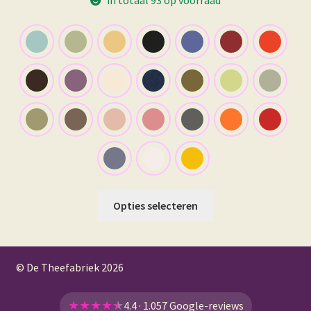
Dit
Opties selecteren
product
heeft
meerdere
© De Theefabriek
2026
variaties.
Deze
optie
★
★
★
★
★
4.4 · 1.057 Google-reviews