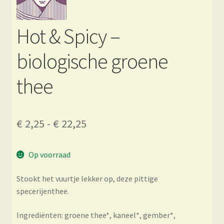
Hot & Spicy –
biologische groene
thee
Prijsklasse:
€
2,25
-
€
22,25
€ 2,25
Op voorraad
tot
€ 22,25
Stookt het vuurtje lekker op, deze pittige
specerijenthee.
Ingrediënten: groene thee*, kaneel*, gember*,