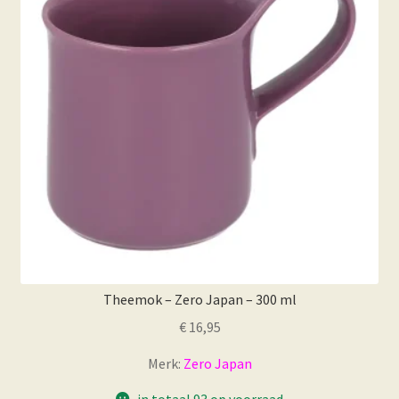
kan
gekozen
worden
op
de
productpagina
Theemok – Zero Japan – 300 ml
€
16,95
Merk:
Zero Japan
in totaal 93 op voorraad