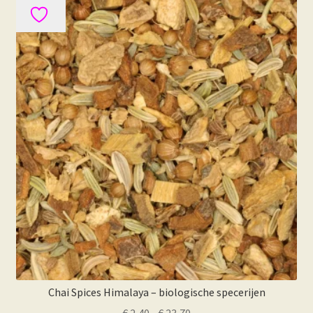
variaties.
Deze
optie
kan
gekozen
worden
op
de
productpagina
Chai Spices Himalaya – biologische specerijen
Prijsklasse: