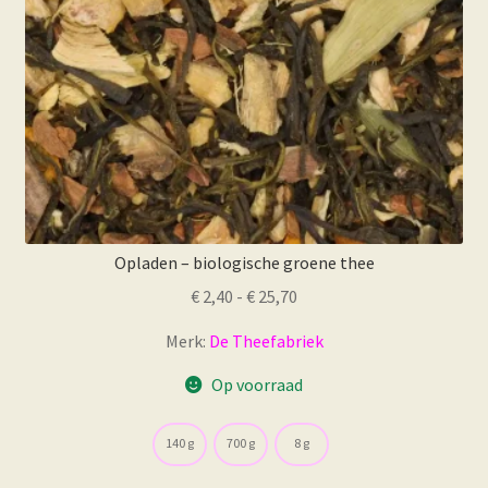
de
productpagina
Opladen – biologische groene thee
Prijsklasse:
€
2,40
-
€
25,70
€ 2,40
Merk:
De Theefabriek
tot
€ 25,70
Op voorraad
140 g
700 g
8 g