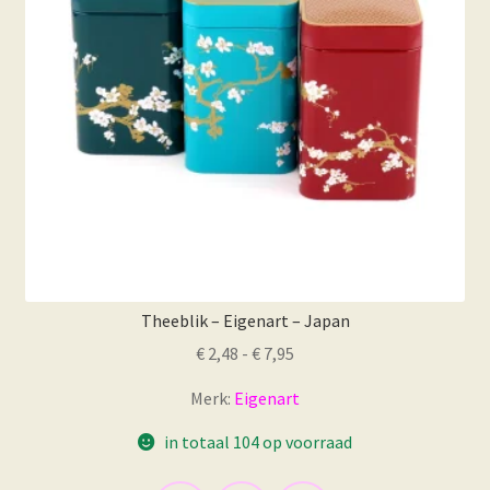
Theeblik – Eigenart – Japan
Prijsklasse:
€
2,48
-
€
7,95
€ 2,48
Merk:
Eigenart
tot
€ 7,95
in totaal 104 op voorraad