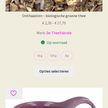
Onthaasten – biologische groene thee
Prijsklasse:
€
2,30
-
€
17,70
€ 2,30
Merk:
De Theefabriek
tot
€ 17,70
Op voorraad
65 g
325 g
8 g
Dit
Opties selecteren
product
heeft
meerdere
variaties.
Deze
optie