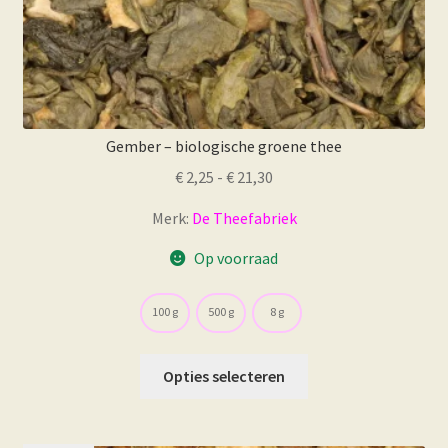
Gember – biologische groene thee
Prijsklasse:
€
2,25
-
€
21,30
€ 2,25
Merk:
De Theefabriek
tot
€ 21,30
Op voorraad
100 g
500 g
8 g
Dit
Opties selecteren
product
heeft
meerdere