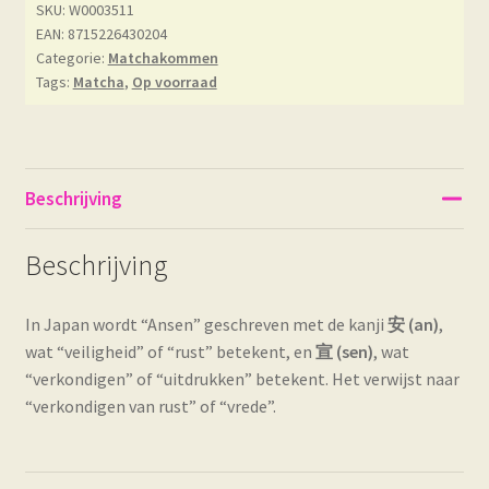
SKU:
W0003511
EAN: 8715226430204
Categorie:
Matchakommen
Tags:
Matcha
,
Op voorraad
Beschrijving
Beschrijving
In Japan wordt “Ansen” geschreven met de kanji
安 (an)
,
wat “veiligheid” of “rust” betekent, en
宣 (sen)
, wat
“verkondigen” of “uitdrukken” betekent. Het verwijst naar
“verkondigen van rust” of “vrede”.