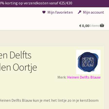
50% korting op verzendkosten vanaf €25/€30
Mijn favorieten
Mijn account
€
0,00
0 items
n Delfts
en Oortje
Merk:
Heinen Delfts Blauw
einen Delfts Blauw kun je met het lintje zo in je kerstboom