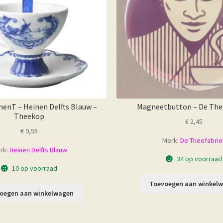
enT – Heinen Delfts Blauw –
Magneetbutton – De The
Theekop
€
2,45
€
9,95
Merk:
De Theefabrie
rk:
Heinen Delfts Blauw
34 op voorraad
10 op voorraad
Toevoegen aan winkel
oegen aan winkelwagen