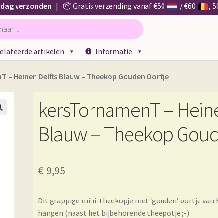
 dag verzonden
| 📦 Gratis verzending vanaf €50
/ €60
, 
elateerde artikelen
Informatie
 – Heinen Delfts Blauw – Theekop Gouden Oortje
kersTornamenT – Heine

Blauw – Theekop Goud
€
9,95
Dit grappige mini-theekopje met ‘gouden’ oortje van H
hangen (naast het bijbehorende theepotje ;-).