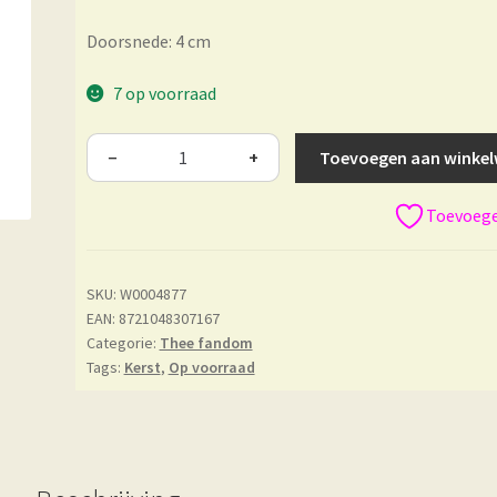
Doorsnede: 4 cm
7 op voorraad
Toevoegen aan winke
−
+
Toevoegen
SKU:
W0004877
EAN: 8721048307167
Categorie:
Thee fandom
Tags:
Kerst
,
Op voorraad