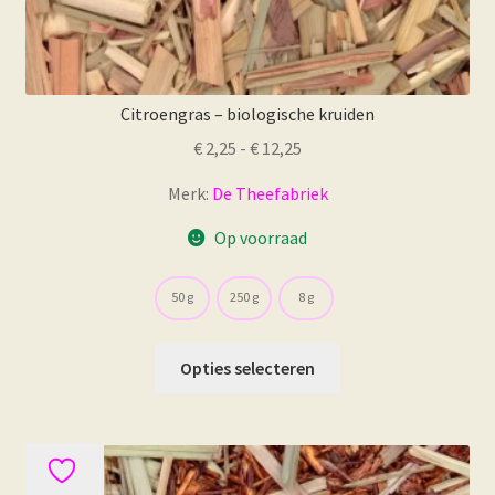
Citroengras – biologische kruiden
Prijsklasse:
€
2,25
-
€
12,25
€ 2,25
Merk:
De Theefabriek
tot
€ 12,25
Op voorraad
50 g
250 g
8 g
Dit
Opties selecteren
product
heeft
meerdere
variaties.
Deze