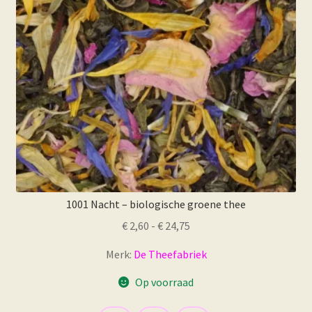
worden
op
de
productpagina
1001 Nacht – biologische groene thee
Prijsklasse:
€
2,60
-
€
24,75
€ 2,60
Merk:
De Theefabriek
tot
€ 24,75
Op voorraad