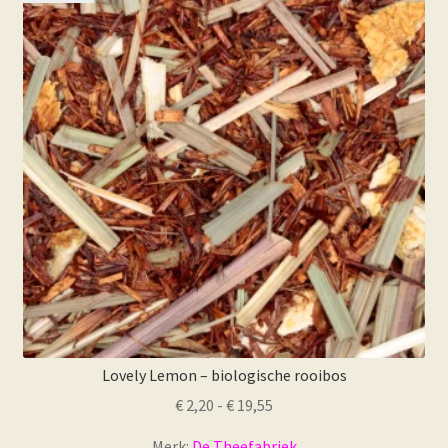
optie
kan
gekozen
worden
op
de
productpagina
Lovely Lemon – biologische rooibos
Prijsklasse:
€
2,20
-
€
19,55
€ 2,20
Merk:
De Theefabriek