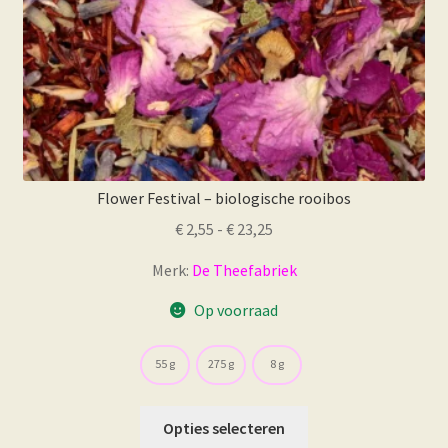
Flower Festival – biologische rooibos
Prijsklasse:
€
2,55
-
€
23,25
€ 2,55
Merk:
De Theefabriek
tot
€ 23,25
Op voorraad
55 g
275 g
8 g
Dit
Opties selecteren
product