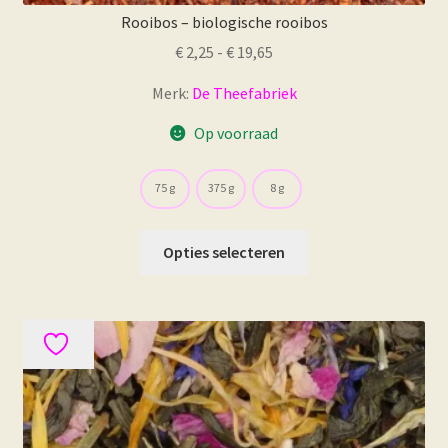
Rooibos – biologische rooibos
Prijsklasse:
€
2,25
-
€
19,65
€ 2,25
Merk:
De Theefabriek
tot
€ 19,65
Op voorraad
75 g
375 g
8 g
Dit
Opties selecteren
product
heeft
meerdere
variaties.
Deze
optie
kan
gekozen