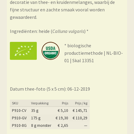
decoratie van thee- en kruidenmelanges, waarbij de
fijne structuur en zachte smaak vooral worden
gewaardeerd.
Ingrediënten: heide (
Calluna vulgaris
) *
* biologische
productiemethode | NL-BIO-
01 | Skal 13351
Datum thee-foto (5 x 5 cm): 06-12-2019
SKU
Verpakking
Prijs
Prijs / kg
P910-CV
35 g
€
5,10
€
145,71
P910-GV
175 g
€
19,30
€
110,29
P910-8G
8 g monster
€
2,65
—