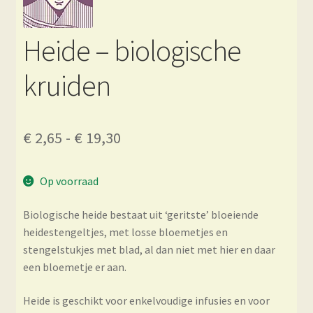
Heide – biologische
kruiden
Prijsklasse:
€
2,65
-
€
19,30
€ 2,65
Op voorraad
tot
€ 19,30
Biologische heide bestaat uit ‘geritste’ bloeiende
heidestengeltjes, met losse bloemetjes en
stengelstukjes met blad, al dan niet met hier en daar
een bloemetje er aan.
Heide is geschikt voor enkelvoudige infusies en voor