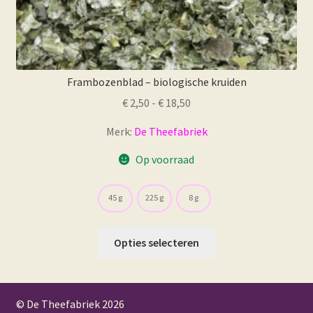
Frambozenblad – biologische kruiden
Prijsklasse:
€
2,50
-
€
18,50
€ 2,50
Merk:
De Theefabriek
tot
€ 18,50
Op voorraad
45 g
225 g
8 g
Dit
Opties selecteren
product
heeft
meerdere
© De Theefabriek
2026
variaties.