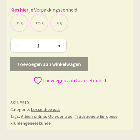
Verpakkingseenheid
35 g
175 g
8 g
−
+
Toevoegen aan winkelwagen
Toevoegen aan favorietenlijst
SKU:
P910
Categorie:
Losse thee e.d.
Tags:
Alleen online
,
Op voorraad
,
Traditionele Europese
kruidengeneeskunde