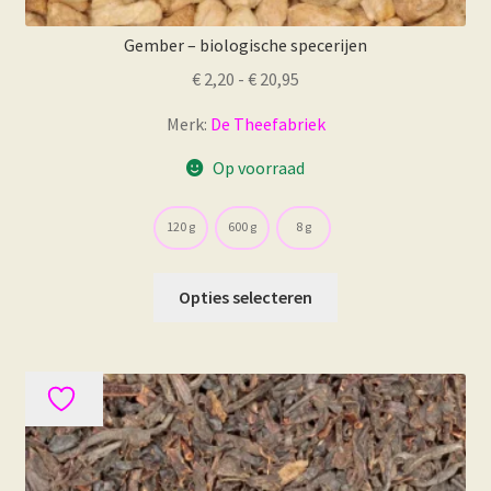
Gember – biologische specerijen
Prijsklasse:
€
2,20
-
€
20,95
€ 2,20
Merk:
De Theefabriek
tot
€ 20,95
Op voorraad
120 g
600 g
8 g
Dit
Opties selecteren
product
heeft
meerdere
variaties.
Deze
optie
kan