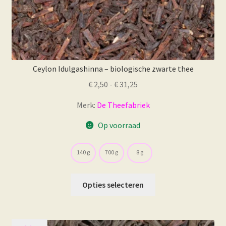
Ceylon Idulgashinna – biologische zwarte thee
Prijsklasse:
€
2,50
-
€
31,25
€ 2,50
Merk:
De Theefabriek
tot
€ 31,25
Op voorraad
140 g
700 g
8 g
Dit
Opties selecteren
product
heeft
meerdere