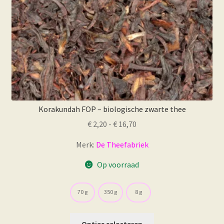
Korakundah FOP – biologische zwarte thee
Prijsklasse:
€
2,20
-
€
16,70
€ 2,20
Merk:
De Theefabriek
tot
€ 16,70
Op voorraad
70 g
350 g
8 g
Dit
Opties selecteren