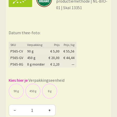
productiemethode | NL-BIO-
01 | Skal 13351
Datum thee-foto:
SKU
Verpakking
Prijs
Prijs / kg
P565-CV
90 g
€
5,00
€
55,56
P565-GV
450 g
€
20,00
€
44,44
P565-8G
8 g monster
€
2,20
—
Verpakkingseenheid
90 g
450 g
8 g
−
+