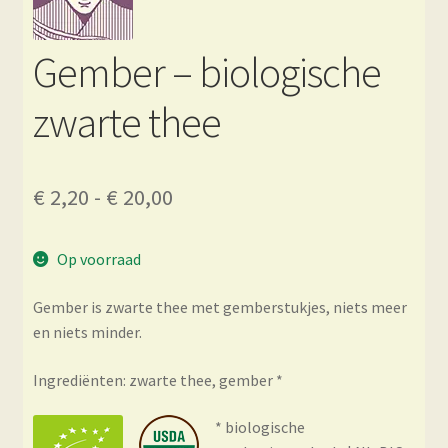
Gember – biologische
zwarte thee
Prijsklasse:
€
2,20
-
€
20,00
€ 2,20
Op voorraad
tot
€ 20,00
Gember is zwarte thee met gemberstukjes, niets meer
en niets minder.
Ingrediënten: zwarte thee, gember *
* biologische