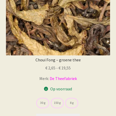
de
productpagina
Choui Fong – groene thee
Prijsklasse:
€
2,65
-
€
19,55
€ 2,65
Merk:
De Theefabriek
tot
€ 19,55
Op voorraad
30 g
150 g
8 g