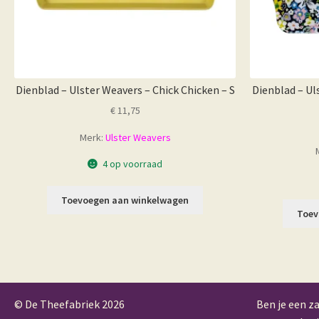
Dienblad – Ulster Weavers – Chick Chicken – S
Dienblad – Ul
€
11,75
Merk:
Ulster Weavers
4 op voorraad
Toevoegen aan winkelwagen
Toev
© De Theefabriek
2026
Ben je een za