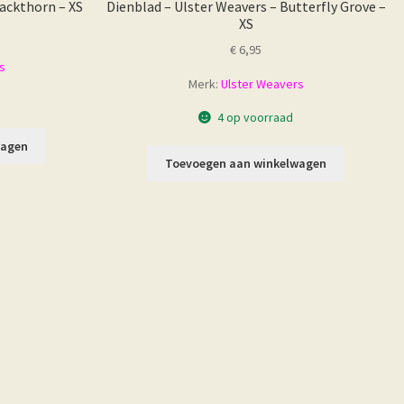
lackthorn – XS
Dienblad – Ulster Weavers – Butterfly Grove –
XS
€
6,95
s
Merk:
Ulster Weavers
4 op voorraad
wagen
Toevoegen aan winkelwagen