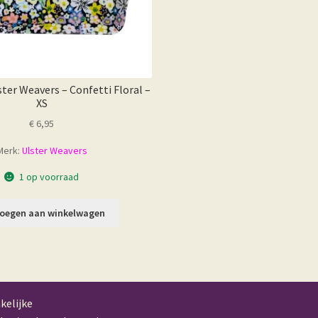
ster Weavers – Confetti Floral –
XS
€
6,95
Merk:
Ulster Weavers
1 op voorraad
oegen aan winkelwagen
kelijke