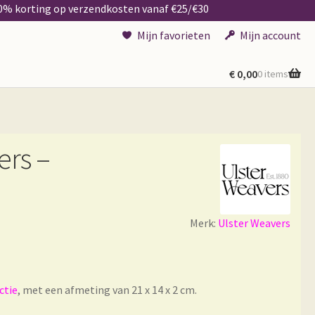
50% korting op verzendkosten vanaf €25/€30
Mijn favorieten
Mijn account
€
0,00
0 items
ers –
Merk:
Ulster Weavers
ctie
, met een afmeting van 21 x 14 x 2 cm.