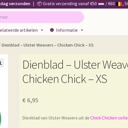
 dag verzonden
| 📦 Gratis verzending vanaf €50
/ €60
, 
elateerde artikelen
Informatie

Dienblad – Ulster Weavers – Chicken Chick – XS
Dienblad – Ulster Weav

Chicken Chick – XS
€
6,95
Dienblad van Ulster Weavers uit de
Chick Chicken colle