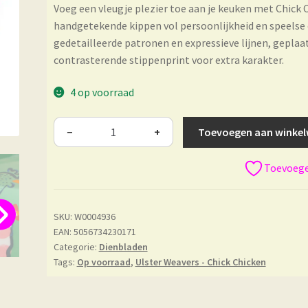
Voeg een vleugje plezier toe aan je keuken met Chick 
handgetekende kippen vol persoonlijkheid en speelse c
gedetailleerde patronen en expressieve lijnen, gepl
contrasterende stippenprint voor extra karakter.
4 op voorraad
Toevoegen aan winke
−
+
Toevoegen
SKU:
W0004936
EAN: 5056734230171
Categorie:
Dienbladen
Tags:
Op voorraad
,
Ulster Weavers - Chick Chicken