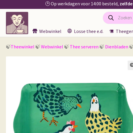
🕑 Op werkdagen voor 14:00 besteld,
zelfde
Producten
Ga
Ga
zoeken
door
naar
naar
de
Webwinkel
Losse thee e.d.
Theeger
navigatie
inhoud
🍃
Theewinkel
🍃
Webwinkel
🍃
Thee serveren
🍃
Dienbladen

