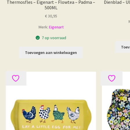
Thermosfles – Eigenart – Flowtea – Padma –
Dienblad – U
500ML
€
30,95
Merk:
Eigenart
7 op voorraad
Toev
Toevoegen aan winkelwagen