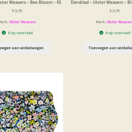
lster Weavers – Bee Bloom – XS
Dienblad – Ulster Weavers – B
€
6,95
€
6,95
Merk:
Ulster Weavers
Merk:
Ulster Weaver
6 op voorraad
6 op voorraad
oegen aan winkelwagen
Toevoegen aan winkel