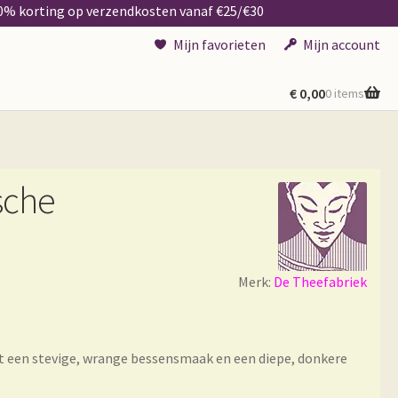
50% korting op verzendkosten vanaf €25/€30
Mijn favorieten
Mijn account
€
0,00
0 items
sche
Merk:
De Theefabriek
t
een stevige,
wrange
bessensmaak en een
diepe, donkere