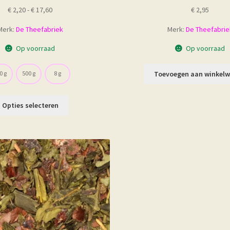
Prijsklasse:
€
2,20
-
€
17,60
€
2,95
€ 2,20
Merk:
De Theefabriek
Merk:
De Theefabrie
tot
€ 17,60
Op voorraad
Op voorraad
Toevoegen aan winkel
0 g
500 g
8 g
Dit
Opties selecteren
product
heeft
meerdere
variaties.
Deze
optie
kan
gekozen
worden
op
de