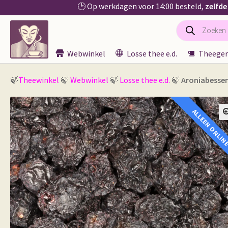
🕑 Op werkdagen voor 14:00 besteld,
zelfde
Producten
Ga
Ga
zoeken
door
naar
naar
de
Webwinkel
Losse thee e.d.
Theeger
navigatie
inhoud
🍃
Theewinkel
🍃
Webwinkel
🍃
Losse thee e.d.
🍃
Aroniabessen
ALLEEN ONLIN
