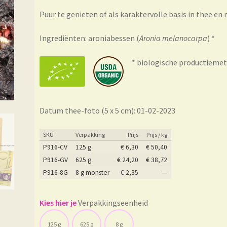
Puur te
genieten of als
karaktervolle basis
in thee en
Ingrediënten: aroniabessen
(
Aronia melanocarpa
)
*
* biologische productiemet
Datum thee-foto (5 x 5 cm): 01-02-2023
SKU
Verpakking
Prijs
Prijs / kg
P916-CV
125 g
€
6,30
€
50,40
P916-GV
625 g
€
24,20
€
38,72
P916-8G
8 g monster
€
2,35
—
Verpakkingseenheid
125 g
625 g
8 g