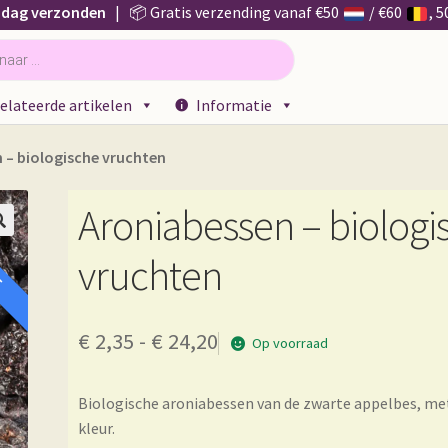
 dag verzonden
| 📦 Gratis verzending vanaf €50
/ €60
, 
elateerde artikelen
Informatie
 – biologische vruchten
Aroniabessen – biologi
E

vruchten
Prijsklasse:
€
2,35
-
€
24,20
Op voorraad
€ 2,35
Biologische aroniabessen van de
zwarte appelbes
, me
tot
kleur.
€ 24,20