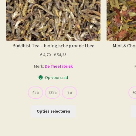
productpagina
Buddhist Tea – biologische groene thee
Mint & Cho
Prijsklasse:
€
4,70
-
€
54,35
€ 4,70
Merk:
De Theefabriek
tot
€ 54,35
Op voorraad
45 g
225 g
8 g
65
Dit
Opties selecteren
product
heeft
meerdere
variaties.