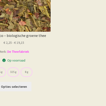
productpagina
co – biologische groene thee
Prijsklasse:
€
2,25
-
€
19,15
€ 2,25
Merk:
De Theefabriek
tot
€ 19,15
Op voorraad
 g
325 g
8 g
Dit
Opties selecteren
product
heeft
meerdere
variaties.