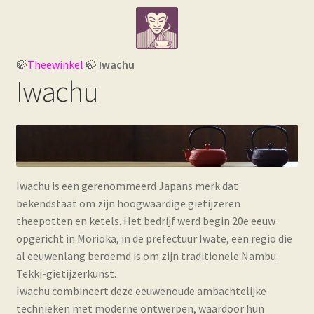
Ga
Ga
Webwinkel
door
naar
naar
de
Losse thee e.d.
navigatie
inhoud
🍃
Theewinkel
🍃
Iwachu
Iwachu
Subme
Theegerelateerde artikelen
uitvou
Subme
Informatie
uitvou
Iwachu is een gerenommeerd Japans merk dat
bekendstaat om zijn hoogwaardige gietijzeren
theepotten en ketels. Het bedrijf werd begin 20e eeuw
opgericht in Morioka, in de prefectuur Iwate, een regio die
al eeuwenlang beroemd is om zijn traditionele Nambu
Tekki-gietijzerkunst.
Iwachu combineert deze eeuwenoude ambachtelijke
technieken met moderne ontwerpen, waardoor hun