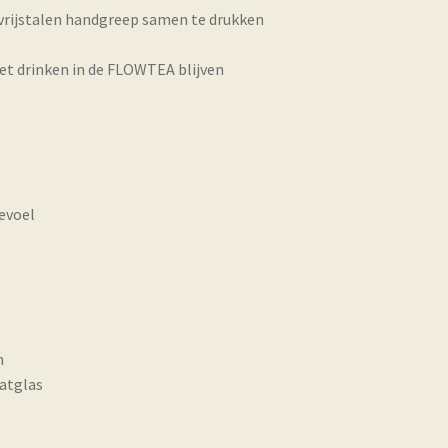
tvrijstalen handgreep samen te drukken
het drinken in de FLOWTEA blijven
evoel
n
atglas