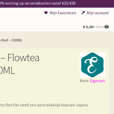
50% korting op verzendkosten vanaf €25/€30
Mijn favorieten
Mijn account
€
0,00
0 items
a Red – 500ML
 – Flowtea
00ML
Merk:
Eigenart
a Red fles heeft een aantrekkelijk klassiek Japans