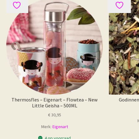
Thermosfles – Eigenart – Flowtea – New
Godinnen
Little Geisha – 500ML
€
30,95
Merk:
Eigenart
4 op voorraad