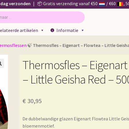
 dag verzonden
| 📦 Gratis verzending vanaf €50
/ €60
, 
elateerde artikelen
Informatie
ermosflessen
🍃
Thermosfles – Eigenart – Flowtea – Little Geish
Thermosfles – Eigenart

– Little Geisha Red – 5
€
30,95
De dubbelwandige glazen Eigenart Flowtea Little Geish
bloemenmotief.