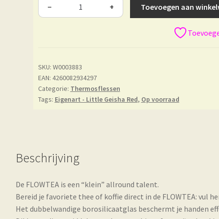
Toevoegen aan winke
−
+
Toevoegen
SKU:
W0003883
EAN: 4260082934297
Categorie:
Thermosflessen
Tags:
Eigenart - Little Geisha Red
,
Op voorraad
Beschrijving
De FLOWTEA is een “klein” allround talent.
Bereid je favoriete thee of koffie direct in de FLOWTEA: vu
Het dubbelwandige borosilicaatglas beschermt je handen ef