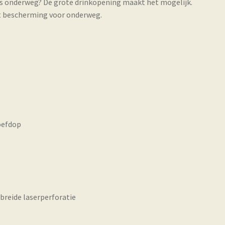
s onderweg? De grote drinkopening maakt het mogelijk.
t bescherming voor onderweg.
oefdop
reide laserperforatie