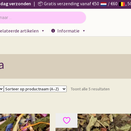
 dag verzonden
| 📦 Gratis verzending vanaf €50
/ €60
, 
elateerde artikelen
Informatie
a
Toont alle 5 resultaten