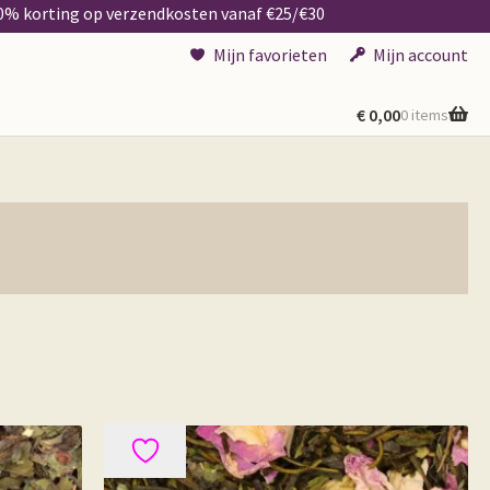
50% korting op verzendkosten vanaf €25/€30
Mijn favorieten
Mijn account
€
0,00
0 items