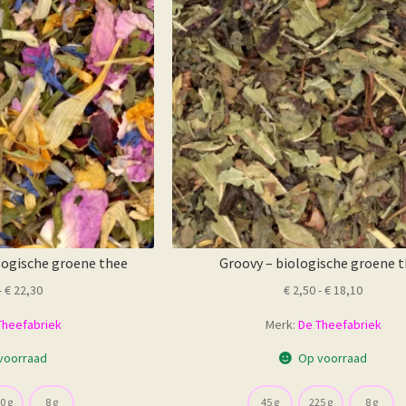
logische groene thee
Groovy – biologische groene 
Prijsklasse:
Prijskla
-
€
22,30
€
2,50
-
€
18,10
€ 2,70
€ 2,50
Theefabriek
Merk:
De Theefabriek
tot
tot
€ 22,30
€ 18,10
voorraad
Op voorraad
0 g
8 g
45 g
225 g
8 g