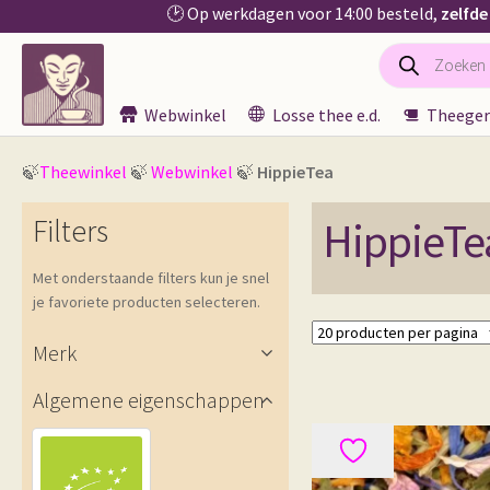
🕑 Op werkdagen voor 14:00 besteld,
zelfde
Producten
Ga
Ga
zoeken
door
naar
naar
de
Webwinkel
Losse thee e.d.
Theeger
navigatie
inhoud
🍃
Theewinkel
🍃
Webwinkel
🍃
HippieTea
Filters
HippieTe
Met onderstaande filters kun je snel
je favoriete producten selecteren.
Merk
Algemene eigenschappen