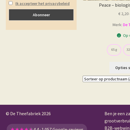
Ik accepteer het privacybeleid
Peace – biologi
€
2,20
Merk:
De 
Op 
65 g
32
Opties 
© De Theefabriek
2026
Ben je een za
grootverbrui
B2B-webwin
★
★
★
★
★
4.4 · 1.057 Google-reviews