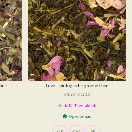
thee
Love – biologische groene thee
sse:
Prijsklasse:
€
2,70
-
€
27,15
€ 2,70
Merk:
De Theefabriek
tot
€ 27,15
Op voorraad
75 g
375 g
8 g