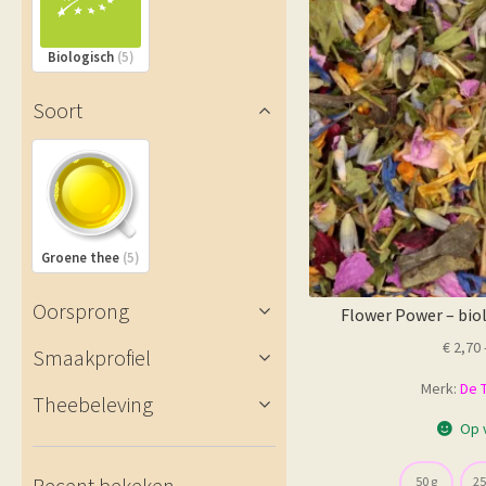
Biologisch
(5)
Soort
Groene thee
(5)
Oorsprong
Flower Power – bio
€
2,70
Smaakprofiel
Merk:
De 
Theebeleving
Op 
Recent bekeken
50 g
25