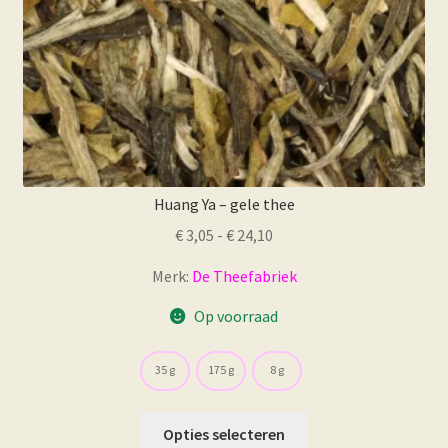
Huang Ya – gele thee
Prijsklasse:
€
3,05
-
€
24,10
€ 3,05
Merk:
De Theefabriek
tot
€ 24,10
Op voorraad
35 g
175 g
8 g
Dit
Opties selecteren