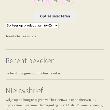
40 g
200 g
8 g
Dit
Opties selecteren
product
heeft
meerdere
Toont alle 3 resultaten
variaties.
Deze
optie
kan
Recent bekeken
gekozen
worden
Je hebt nog geen producten bekeken.
op
de
productpagina
Nieuwsbrief
Wil je op de hoogte blijven van het nieuws in onze theewinkel,
bijvoorbeeld wanneer de Darjeeling First Flush DJ1 weer binnen is,