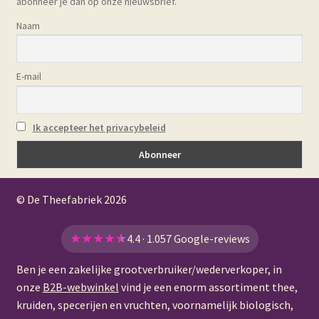
abonneer je dan op onze nieuwsbrief.
Naam
E-mail
Ik accepteer het privacybeleid
© De Theefabriek
2026
★
★
★
★
★
4.4 · 1.057 Google-reviews
Ben je een zakelijke grootverbruiker/wederverkoper, in
onze
B2B-webwinkel
vind je een enorm assortiment thee,
kruiden, specerijen en vruchten, voornamelijk biologisch,