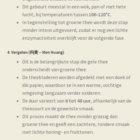
Dit gebeurt meestal in een wok, pan of met hete
lucht, bij temperaturen tussen
100-120°C
.
In tegenstelling tot groene thee wordt deze stap
minder intens uitgevoerd, zodat er nog een lichte
enzymactiviteit overblijft voor de volgende fase.
4. Vergelen (闷黄 –
Men Huang
)
Dit is de belangrijkste stap die gele thee
onderscheidt van groene thee.
De theebladeren worden afgedekt met een doek of
dik papier, waardoor ze in een warme, vochtige
omgeving langzaam verder oxideren.
De duur varieert van
6 tot 48 uur
, afhankelijk van de
theesoort en de gewenste smaak.
Dit proces maakt de thee minder grassig dan
groene thee en geeft een zachtere, rondere smaak
met lichte honing- en fruittonen.