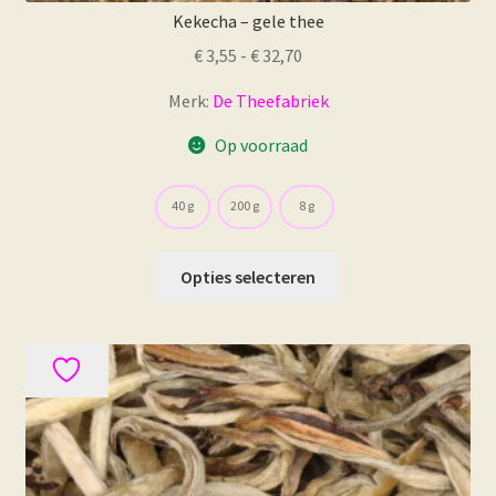
Kekecha – gele thee
Prijsklasse:
€
3,55
-
€
32,70
€ 3,55
Merk:
De Theefabriek
tot
€ 32,70
Op voorraad
40 g
200 g
8 g
Dit
Opties selecteren
product
heeft
meerdere
variaties.
Deze
optie
kan
gekozen