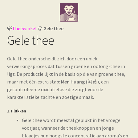
Ga
Ga
Webwinkel
door
naar
naar
de
Losse thee e.d.
navigatie
inhoud
🍃
Theewinkel
🍃
Gele thee
Gele thee
Subme
Theegerelateerde artikelen
uitvou
Subme
Informatie
Gele thee onderscheidt zich door een uniek
uitvou
verwerkingsproces dat tussen groene en oolong-thee in
ligt. De productie lijkt in de basis op die van groene thee,
maar met één extra stap:
Men Huang
(闷黄), een
gecontroleerde oxidatiefase die zorgt voor de
karakteristieke zachte en zoetige smaak.
1. Plukken
Gele thee wordt meestal geplukt in het vroege
voorjaar, wanneer de theeknoppen en jonge
blaadjes hun hoogste concentratie aan aroma’s en