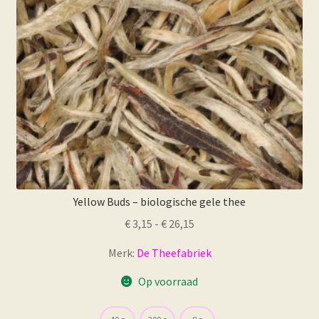
worden
op
de
productpagina
Yellow Buds – biologische gele thee
Prijsklasse:
€
3,15
-
€
26,15
€ 3,15
Merk:
De Theefabriek
tot
€ 26,15
Op voorraad