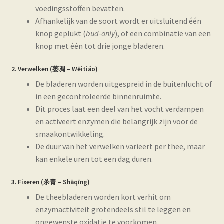
voedingsstoffen bevatten.
Afhankelijk van de soort wordt er uitsluitend één
knop geplukt (
bud-only
), of een combinatie van een
knop met één tot drie jonge bladeren.
2. Verwelken (萎凋 – Wēitiáo)
De bladeren worden uitgespreid in de buitenlucht of
in een gecontroleerde binnenruimte.
Dit proces laat een deel van het vocht verdampen
en activeert enzymen die belangrijk zijn voor de
smaakontwikkeling.
De duur van het verwelken varieert per thee, maar
kan enkele uren tot een dag duren.
3. Fixeren (杀青 – Shāqīng)
De theebladeren worden kort verhit om
enzymactiviteit grotendeels stil te leggen en
ongewenste oxidatie te voorkomen.