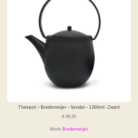
kan
gekozen
worden
op
de
productpagina
Theepot – Bredemeijer – Sendai – 1200ml -Zwart
€
49,95
Merk:
Bredemeijer