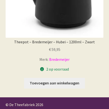
Theepot – Bredemeijer – Hubei – 1200ml – Zwart
€
59,95
Merk:
Bredemeijer
2 op voorraad
Toevoegen aan winkelwagen
© De Theefabriek
2026