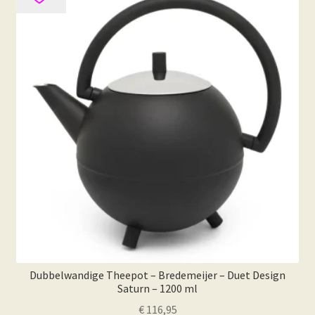
Deze
optie
kan
gekozen
worden
op
de
productpagina
Dubbelwandige Theepot – Bredemeijer – Duet Design
Saturn – 1200 ml
€
116,95