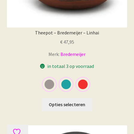
Theepot – Bredemeijer – Linhai
€
47,95
Merk:
Bredemeijer
in totaal 3 op voorraad
Dit
Opties selecteren
product
heeft
meerdere
variaties.