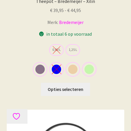
Theepot – Bredemeijer – Xilin
Prijsklasse:
€
39,95
-
€
44,95
€ 39,95
Merk:
Bredemeijer
tot
€ 44,95
in totaal 6 op voorraad
0,80 L
1,25 L
Dit
Opties selecteren
product
heeft
meerdere
variaties.
Deze
optie