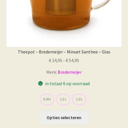
Theepot – Bredemeijer – Minuet Santhee – Glas
Prijsklasse:
€
24,95
-
€
54,95
€ 24,95
Merk:
Bredemeijer
tot
€ 54,95
in totaal 6 op voorraad
0,50 L
1,2 L
1,5 L
Dit
Opties selecteren
product