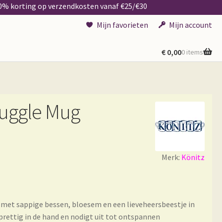
50% korting op verzendkosten vanaf €25/€30
Mijn favorieten
Mijn account
€
0,00
0 items
nuggle Mug
Merk:
Könitz
d met sappige bessen, bloesem en een lieveheersbeestje in
 prettig in de hand en nodigt uit tot ontspannen