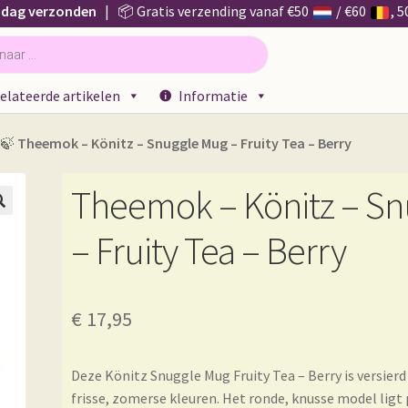
 dag verzonden
| 📦 Gratis verzending vanaf €50
/ €60
, 
elateerde artikelen
Informatie
🍃
Theemok – Könitz – Snuggle Mug – Fruity Tea – Berry
Theemok – Könitz – S

– Fruity Tea – Berry
€
17,95
Deze Könitz Snuggle Mug Fruity Tea – Berry is versier
frisse, zomerse kleuren. Het ronde, knusse model ligt