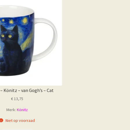
 Könitz – van Gogh’s – Cat
€
13,75
Merk:
Könitz
Niet op voorraad