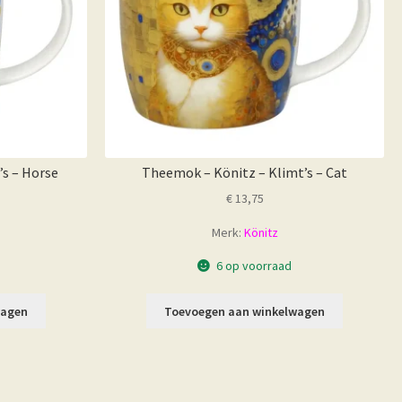
s – Horse
Theemok – Könitz – Klimt’s – Cat
€
13,75
Merk:
Könitz
6 op voorraad
wagen
Toevoegen aan winkelwagen