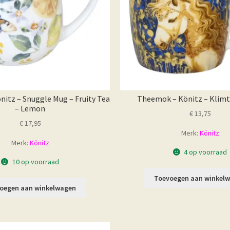
itz – Snuggle Mug – Fruity Tea
Theemok – Könitz – Klimt’
– Lemon
€
13,75
€
17,95
Merk:
Könitz
Merk:
Könitz
4 op voorraad
10 op voorraad
Toevoegen aan winkel
oegen aan winkelwagen