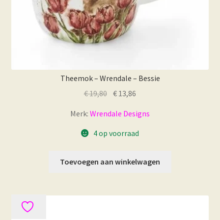
Theemok – Wrendale – Bessie
Oorspronkelijke
Huidige
€
19,80
€
13,86
prijs
prijs
Merk:
Wrendale Designs
was:
is:
€ 19,80.
€ 13,86.
4 op voorraad
Toevoegen aan winkelwagen