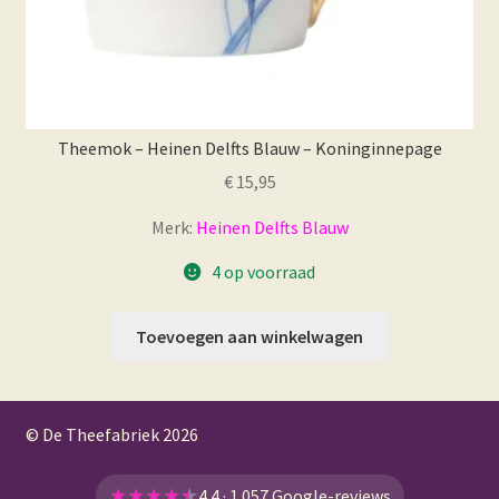
Theemok – Heinen Delfts Blauw – Koninginnepage
€
15,95
Merk:
Heinen Delfts Blauw
4 op voorraad
Toevoegen aan winkelwagen
© De Theefabriek
2026
★
★
★
★
★
4.4 · 1.057 Google-reviews