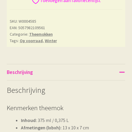
Toevoegen aan favorietenlijst
SKU:
W0004585
EAN: 5057982109561
Categorie:
Theemokken
Tags:
Op voorraad
,
Winter
Beschrijving
Beschrijving
Kenmerken theemok
Inhoud:
375 ml / 0,375 L
Afmetingen (lxbxh):
13 x 10 x 7 cm