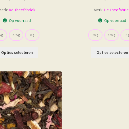
€ 2,55
€ 
Merk:
De Theefabriek
Merk:
De Theefabrie
tot
to
€ 23,25
€ 
Op voorraad
Op voorraad
 g
275 g
8 g
65 g
325 g
8 
Dit
Opties selecteren
Opties selecteren
product
heeft
meerdere
variaties.
Deze
optie
kan
gekozen
worden
op
de
productpagina