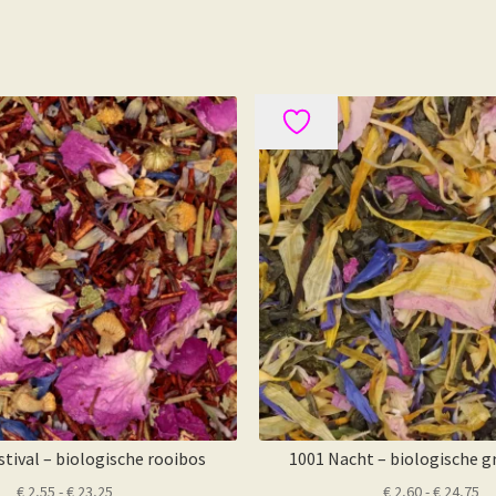
stival – biologische rooibos
1001 Nacht – biologische g
Prijsklasse:
Pr
€
2,55
-
€
23,25
€
2,60
-
€
24,75