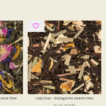
roene thee
Lady Grey – biologische zwarte thee
ijsklasse:
Prijsklasse:
€
2,35
-
€
20,80