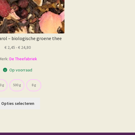
rol – biologische groene thee
Prijsklasse:
€
2,45
-
€
24,80
€ 2,45
Merk:
De Theefabriek
tot
€ 24,80
Op voorraad
0 g
500 g
8 g
Dit
Opties selecteren
product
heeft
meerdere
variaties.
Deze