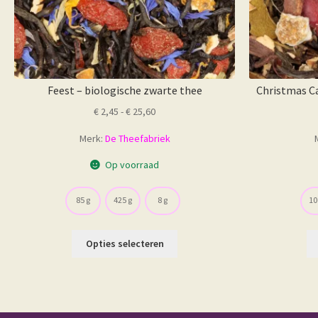
Feest – biologische zwarte thee
Christmas Ca
Prijsklasse:
€
2,45
-
€
25,60
€ 2,45
Merk:
De Theefabriek
tot
€ 25,60
Op voorraad
85 g
425 g
8 g
10
Dit
Opties selecteren
product
heeft
meerdere
variaties.
Deze