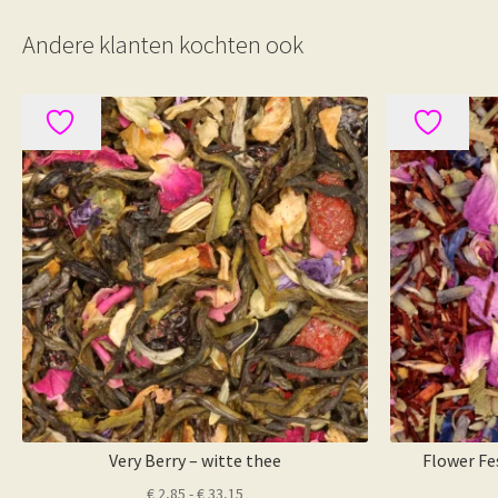
Andere klanten kochten ook
Very Berry – witte thee
Flower Fe
Prijsklasse:
€
2,85
-
€
33,15