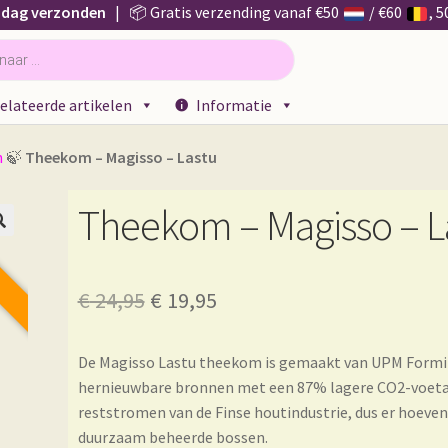
 dag verzonden
| 📦 Gratis verzending vanaf €50
/ €60
, 
elateerde artikelen
Informatie
n
🍃
Theekom – Magisso – Lastu
Theekom – Magisso – L
G

Oorspronkelijke
Huidige
€
24,95
€
19,95
prijs
prijs
De Magisso Lastu theekom is gemaakt van UPM Formi 
was:
is:
hernieuwbare bronnen met een 87% lagere CO2-voetafd
€ 24,95.
€ 19,95.
reststromen van de Finse houtindustrie, dus er hoeve
duurzaam beheerde bossen.