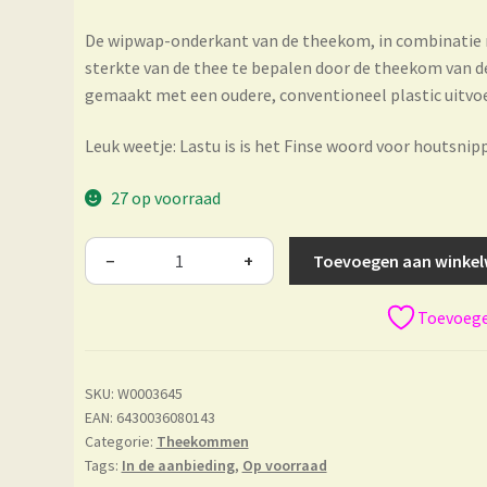
De wipwap-onderkant van de theekom, in combinatie m
sterkte van de thee te bepalen door de theekom van de 
gemaakt met een oudere, conventioneel plastic uitvoe
Leuk weetje: Lastu is is het Finse woord voor houtsnipp
27 op voorraad
Toevoegen aan winke
−
+
Toevoegen
SKU:
W0003645
EAN: 6430036080143
Categorie:
Theekommen
Tags:
In de aanbieding
,
Op voorraad