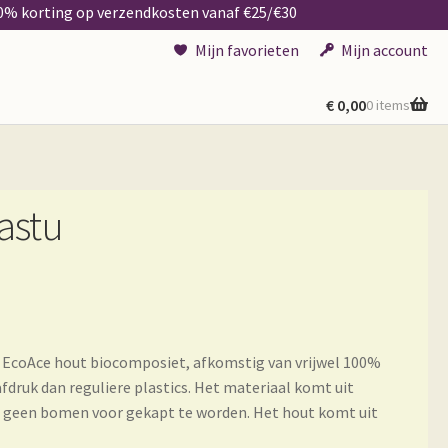
50% korting op verzendkosten vanaf €25/€30
Mijn favorieten
Mijn account
€
0,00
0 items
astu
EcoAce hout biocomposiet, afkomstig van vrijwel 100%
ruk dan reguliere plastics. Het materiaal komt uit
n geen bomen voor gekapt te worden. Het hout komt uit