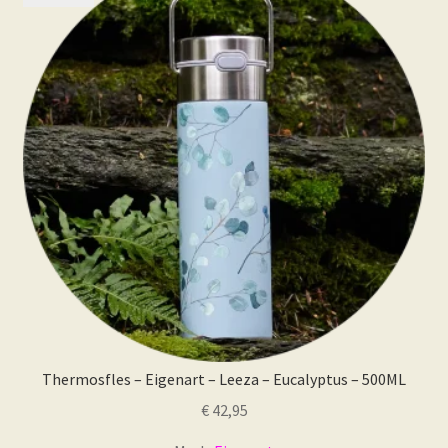
Deze
optie
kan
gekozen
worden
op
de
productpagina
Thermosfles – Eigenart – Leeza – Eucalyptus – 500ML
€
42,95