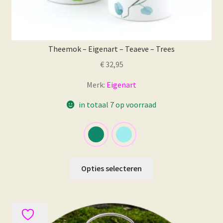
Theemok – Eigenart – Teaeve – Trees
€
32,95
Merk:
Eigenart
in totaal 7 op voorraad
Dit
Opties selecteren
product
heeft
meerdere
variaties.