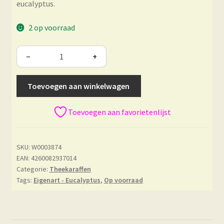
eucalyptus.
2 op voorraad
−
+
Toevoegen aan winkelwagen
Toevoegen aan favorietenlijst
SKU:
W0003874
EAN: 4260082937014
Categorie:
Theekaraffen
Tags:
Eigenart - Eucalyptus
,
Op voorraad