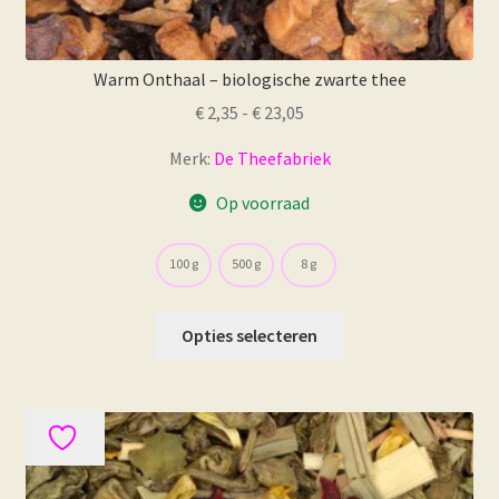
Warm Onthaal – biologische zwarte thee
Prijsklasse:
€
2,35
-
€
23,05
€ 2,35
Merk:
De Theefabriek
tot
€ 23,05
Op voorraad
100 g
500 g
8 g
Dit
Opties selecteren
product
heeft
meerdere
variaties.
Deze
optie