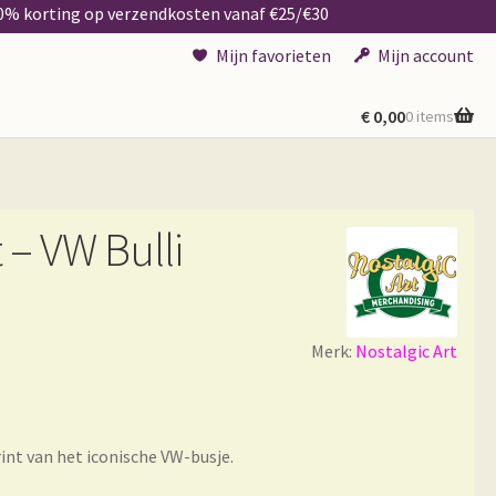
50% korting op verzendkosten vanaf €25/€30
Mijn favorieten
Mijn account
€
0,00
0 items
 – VW Bulli
Merk:
Nostalgic Art
int van het iconische VW-busje.