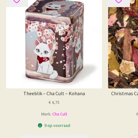
Deze
optie
kan
gekozen
worden
op
de
productpagina
Theeblik – Cha Cult – Kohana
Christmas Ca
€
4,75
Merk:
Cha Cult
9 op voorraad