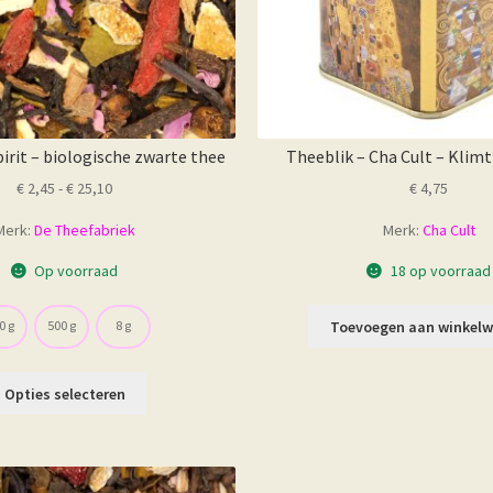
irit – biologische zwarte thee
Theeblik – Cha Cult – Klimt
Prijsklasse:
€
2,45
-
€
25,10
€
4,75
€ 2,45
Merk:
De Theefabriek
Merk:
Cha Cult
tot
€ 25,10
Op voorraad
18 op voorraad
Toevoegen aan winkel
0 g
500 g
8 g
Dit
Opties selecteren
product
heeft
meerdere
variaties.