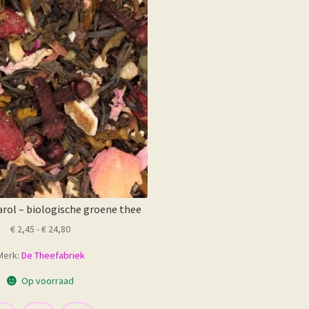
Deze
optie
kan
gekozen
worden
op
de
productpagina
rol – biologische groene thee
Prijsklasse:
€
2,45
-
€
24,80
€ 2,45
Merk:
De Theefabriek
tot
€ 24,80
Op voorraad