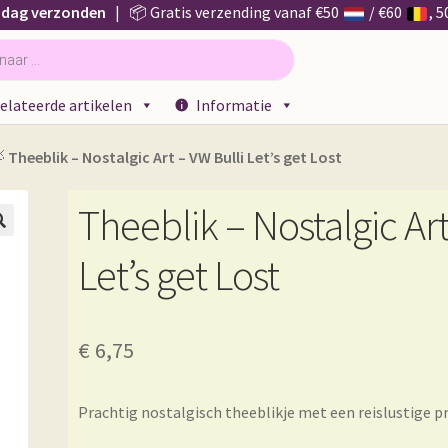
 dag verzonden
| 📦 Gratis verzending vanaf €50
/ €60
, 
elateerde artikelen
Informatie

Theeblik – Nostalgic Art – VW Bulli Let’s get Lost
Theeblik – Nostalgic Art

Let’s get Lost
€
6,75
Prachtig nostalgisch theeblikje met een reislustige pr