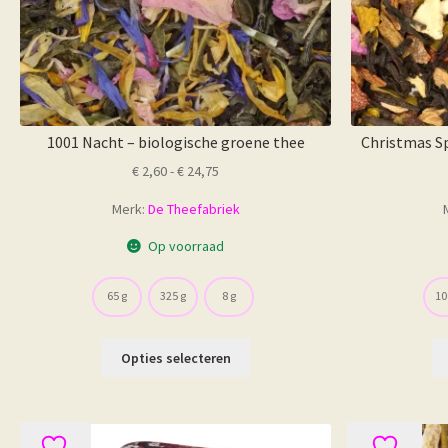
1001 Nacht – biologische groene thee
Christmas Sp
Prijsklasse:
€
2,60
-
€
24,75
€ 2,60
Merk:
De Theefabriek
tot
€ 24,75
Op voorraad
65 g
325 g
8 g
10
Dit
Opties selecteren
product
heeft
meerdere
variaties.