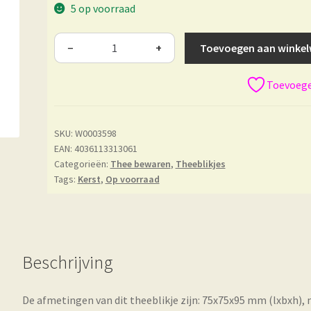
5 op voorraad
Toevoegen aan winke
−
+
Toevoegen
SKU:
W0003598
EAN: 4036113313061
Categorieën:
Thee bewaren
,
Theeblikjes
Tags:
Kerst
,
Op voorraad
Beschrijving
De afmetingen van dit theeblikje zijn: 75x75x95 mm (lxbxh), 