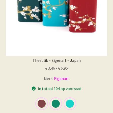
Theeblik – Eigenart – Japan
Prijsklasse:
€
3,46
-
€
6,95
€ 3,46
Merk:
Eigenart
tot
€ 6,95
in totaal 104 op voorraad